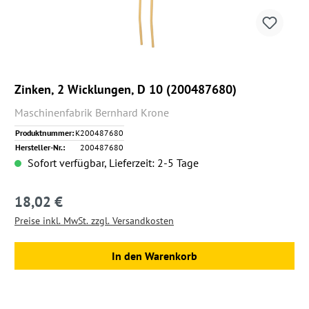
Zinken, 2 Wicklungen, D 10 (200487680)
Maschinenfabrik Bernhard Krone
Produktnummer:
K200487680
Hersteller-Nr.:
200487680
Sofort verfügbar, Lieferzeit: 2-5 Tage
18,02 €
Regulärer Preis:
Preise inkl. MwSt. zzgl. Versandkosten
In den Warenkorb