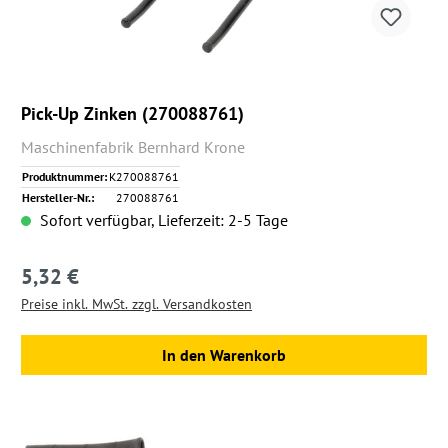
Pick-Up Zinken (270088761)
Maschinenfabrik Bernhard Krone
Produktnummer:
K270088761
Hersteller-Nr.:
270088761
Sofort verfügbar, Lieferzeit: 2-5 Tage
5,32 €
Regulärer Preis:
Preise inkl. MwSt. zzgl. Versandkosten
In den Warenkorb