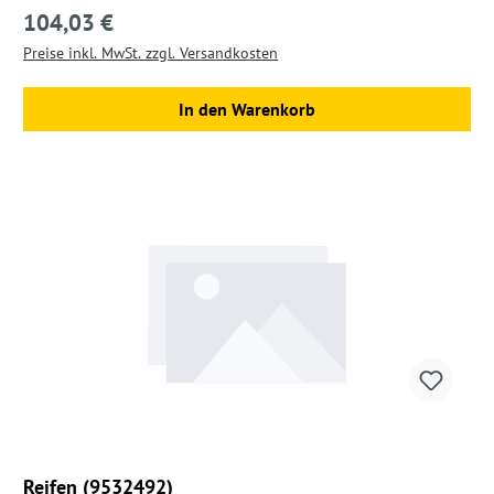
104,03 €
Regulärer Preis:
Preise inkl. MwSt. zzgl. Versandkosten
In den Warenkorb
Reifen (9532492)