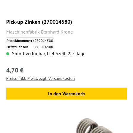
Pick-up Zinken (270014580)
Maschinenfabrik Bernhard Krone
Produktnummer:
K270014580
Hersteller-Nr.:
270014580
Sofort verfügbar, Lieferzeit: 2-5 Tage
4,70 €
Regulärer Preis:
Preise inkl. MwSt. zzgl. Versandkosten
In den Warenkorb