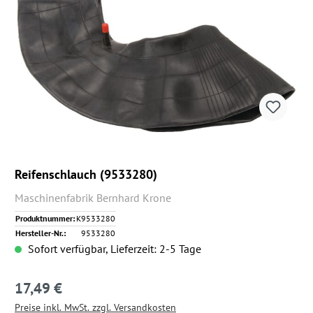
Reifenschlauch (9533280)
Maschinenfabrik Bernhard Krone
Produktnummer:
K9533280
Hersteller-Nr.:
9533280
Sofort verfügbar, Lieferzeit: 2-5 Tage
17,49 €
Regulärer Preis:
Preise inkl. MwSt. zzgl. Versandkosten