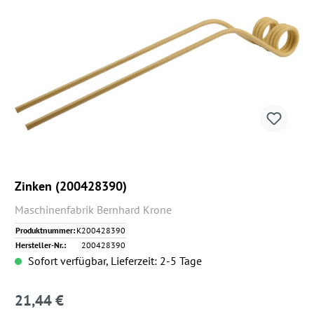
Zinken (200428390)
Maschinenfabrik Bernhard Krone
Produktnummer:
K200428390
Hersteller-Nr.:
200428390
Sofort verfügbar, Lieferzeit: 2-5 Tage
21,44 €
Regulärer Preis: