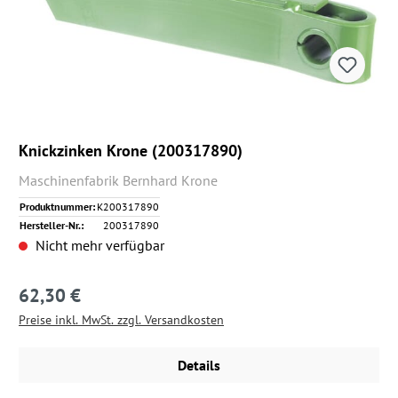
Knickzinken Krone (200317890)
Maschinenfabrik Bernhard Krone
Produktnummer:
K200317890
Hersteller-Nr.:
200317890
Nicht mehr verfügbar
62,30 €
Regulärer Preis:
Preise inkl. MwSt. zzgl. Versandkosten
Details