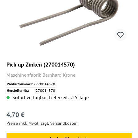
Pick-up Zinken (270014570)
Maschinenfabrik Bernhard Krone
Produktnummer:
K270014570
Hersteller-Nr.:
270014570
Sofort verfügbar, Lieferzeit: 2-5 Tage
4,70 €
Regulärer Preis:
Preise inkl. MwSt. zzgl. Versandkosten