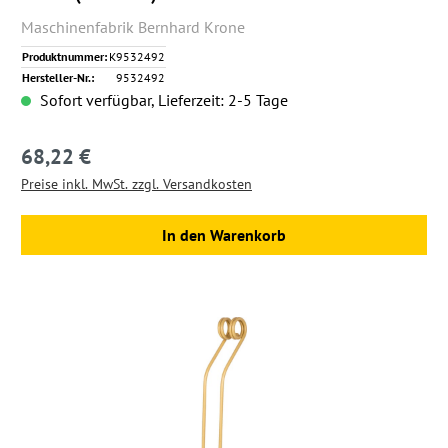
Maschinenfabrik Bernhard Krone
Produktnummer:
K9532492
Hersteller-Nr.:
9532492
Sofort verfügbar, Lieferzeit: 2-5 Tage
68,22 €
Regulärer Preis:
Preise inkl. MwSt. zzgl. Versandkosten
In den Warenkorb