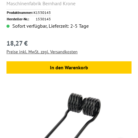
Maschinenfabrik Bernhard Krone
Produktnummer:
K1530143
Hersteller-Nr.:
1530143
Sofort verfügbar, Lieferzeit: 2-5 Tage
18,27 €
Regulärer Preis:
Preise inkl. MwSt. zzgl. Versandkosten
In den Warenkorb