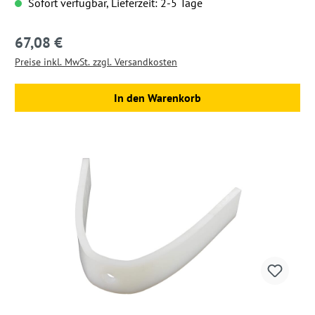
Sofort verfügbar, Lieferzeit: 2-5 Tage
67,08 €
Regulärer Preis:
Preise inkl. MwSt. zzgl. Versandkosten
In den Warenkorb