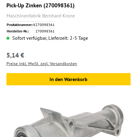
Pick-Up Zinken (270098361)
Maschinenfabrik Bernhard Krone
Produktnummer:
K270098361
Hersteller-Nr.:
270098361
Sofort verfügbar, Lieferzeit: 2-5 Tage
5,14 €
Regulärer Preis:
Preise inkl. MwSt. zzgl. Versandkosten
In den Warenkorb