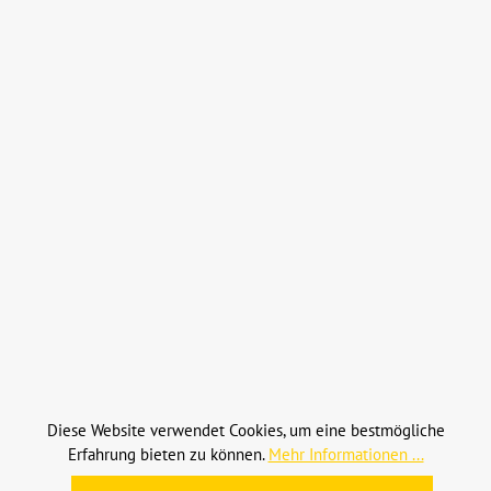
In den Warenkorb
Zinkenwelle (2505004)
Diese Website verwendet Cookies, um eine bestmögliche
Maschinenfabrik Bernhard Krone
Erfahrung bieten zu können.
Mehr Informationen ...
Produktnummer:
K2505004
Hersteller-Nr.:
2505004