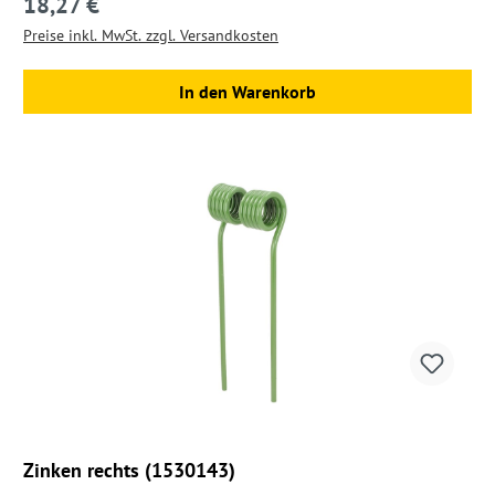
18,27 €
Regulärer Preis:
Preise inkl. MwSt. zzgl. Versandkosten
In den Warenkorb
Zinken rechts (1530143)