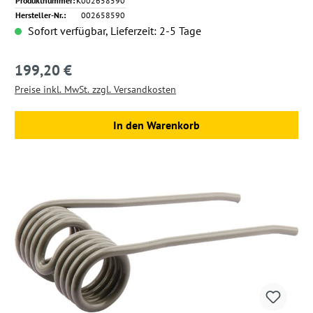
Produktnummer:
K002658590
Hersteller-Nr.:
002658590
Sofort verfügbar, Lieferzeit: 2-5 Tage
199,20 €
Regulärer Preis:
Preise inkl. MwSt. zzgl. Versandkosten
In den Warenkorb