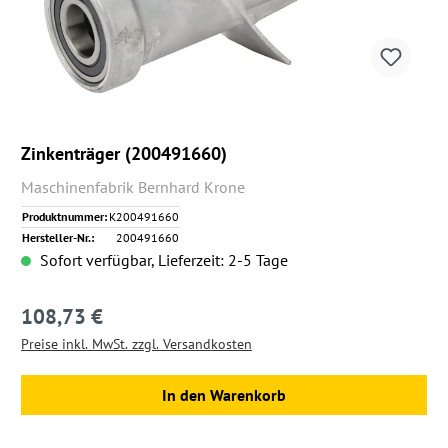
Zinkenträger (200491660)
Maschinenfabrik Bernhard Krone
Produktnummer:
K200491660
Hersteller-Nr.:
200491660
Sofort verfügbar, Lieferzeit: 2-5 Tage
108,73 €
Regulärer Preis:
Preise inkl. MwSt. zzgl. Versandkosten
In den Warenkorb