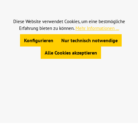
Versandkosten
und ggf. Nachnahmegebühren, wenn
nicht anders angegeben.
Diese Website verwendet Cookies, um eine bestmögliche
Erfahrung bieten zu können.
Mehr Informationen ...
© 2023 Leinweber Landtechnik GmbH & Co. KG
Konfigurieren
Nur technisch notwendige
Allgemeine Geschäftsbedingungen
|
Widerrufsbelehrung
|
Datenschutz
|
Impressum
Alle Cookies akzeptieren
Werkzeugleiste anzeigen