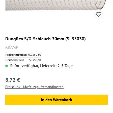
Dungflex S/D-Schlauch 30mm (SL35030)
KRAMP
Produktnummer:
KSL35030
Hersteller-Nr.:
SL35030
Sofort verfügbar, Lieferzeit: 2-5 Tage
8,72 €
Regulärer Preis:
Preise inkl. MwSt. zzgl. Versandkosten
In den Warenkorb