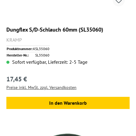
Dungflex S/D-Schlauch 60mm (SL35060)
KRAMP
Produktnummer:
KSL35060
Hersteller-Nr.:
SL35060
Sofort verfügbar, Lieferzeit: 2-5 Tage
17,45 €
Regulärer Preis:
Preise inkl. MwSt. zzgl. Versandkosten
In den Warenkorb