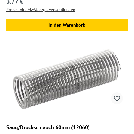
3,77 €
Regulärer Preis:
Preise inkl. MwSt. zzgl. Versandkosten
In den Warenkorb
Saug/Druckschlauch 60mm (12060)