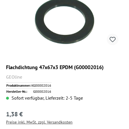
Flachdichtung 47x67x3 EPDM (G00002016)
GEOline
Produktnummer:
KG00002016
Hersteller-Nr.:
G00002016
Sofort verfügbar, Lieferzeit: 2-5 Tage
1,38 €
Regulärer Preis:
Preise inkl. MwSt. zzgl. Versandkosten