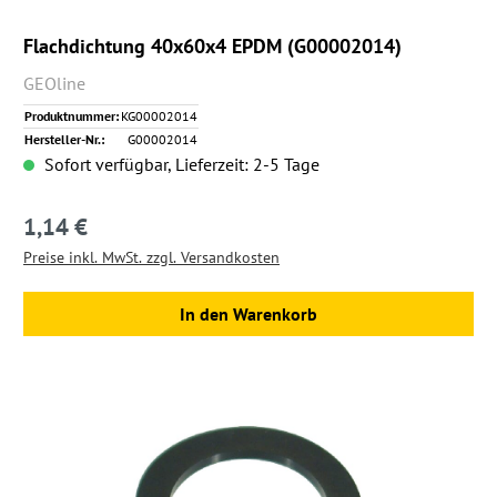
Flachdichtung 40x60x4 EPDM (G00002014)
GEOline
Produktnummer:
KG00002014
Hersteller-Nr.:
G00002014
Sofort verfügbar, Lieferzeit: 2-5 Tage
1,14 €
Regulärer Preis:
Preise inkl. MwSt. zzgl. Versandkosten
In den Warenkorb