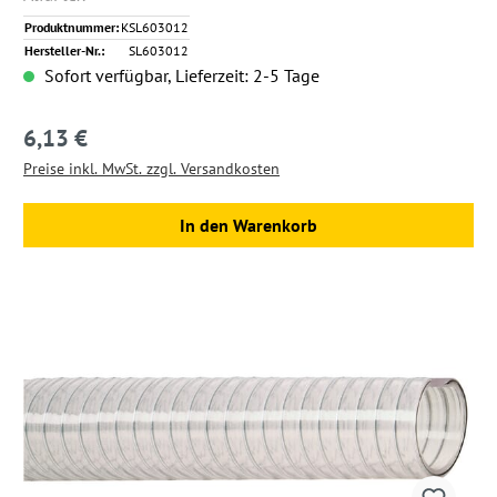
Produktnummer:
KSL603012
Hersteller-Nr.:
SL603012
Sofort verfügbar, Lieferzeit: 2-5 Tage
6,13 €
Regulärer Preis:
Preise inkl. MwSt. zzgl. Versandkosten
In den Warenkorb