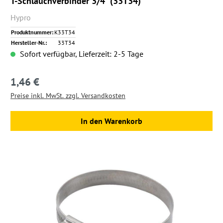
T-Schlauchverbinder 3/4" (33T34)
Hypro
Produktnummer:
K33T34
Hersteller-Nr.:
33T34
Sofort verfügbar, Lieferzeit: 2-5 Tage
1,46 €
Regulärer Preis:
Preise inkl. MwSt. zzgl. Versandkosten
In den Warenkorb