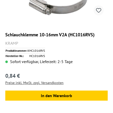
Schlauchklemme 10-16mm V2A (HC1016RVS)
KRAMP
Produktnummer:
KHC1016RVS
Hersteller-Nr.:
HC1016RVS
Sofort verfügbar, Lieferzeit: 2-5 Tage
0,84 €
Regulärer Preis:
Preise inkl. MwSt. zzgl. Versandkosten
In den Warenkorb