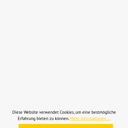
In den Warenkorb
Schlauchklemme 20-32 s.s bb 11,7 (HC203212RVS)
Diese Website verwendet Cookies, um eine bestmögliche
Erfahrung bieten zu können.
Mehr Informationen ...
KRAMP