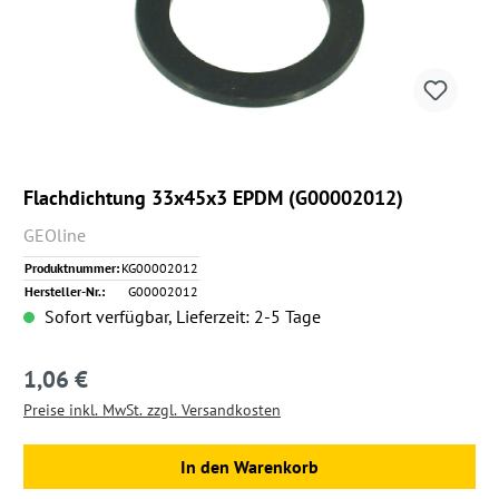
Flachdichtung 33x45x3 EPDM (G00002012)
GEOline
Produktnummer:
KG00002012
Hersteller-Nr.:
G00002012
Sofort verfügbar, Lieferzeit: 2-5 Tage
1,06 €
Regulärer Preis:
Preise inkl. MwSt. zzgl. Versandkosten
In den Warenkorb