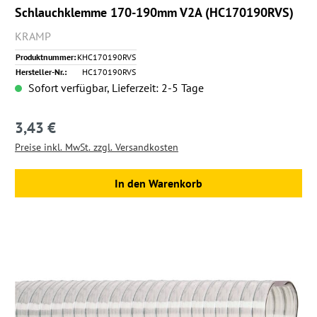
Schlauchklemme 170-190mm V2A (HC170190RVS)
KRAMP
Produktnummer:
KHC170190RVS
Hersteller-Nr.:
HC170190RVS
Sofort verfügbar, Lieferzeit: 2-5 Tage
3,43 €
Regulärer Preis:
Preise inkl. MwSt. zzgl. Versandkosten
In den Warenkorb