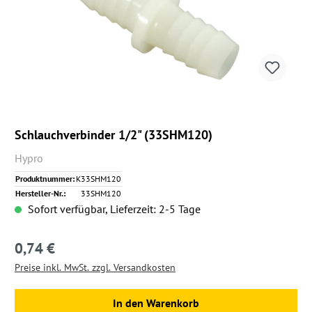
Schlauchverbinder 1/2" (33SHM120)
Hypro
Produktnummer:
K33SHM120
Hersteller-Nr.:
33SHM120
Sofort verfügbar, Lieferzeit: 2-5 Tage
0,74 €
Regulärer Preis:
Preise inkl. MwSt. zzgl. Versandkosten
In den Warenkorb