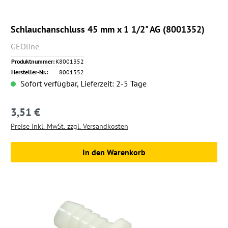
Schlauchanschluss 45 mm x 1 1/2" AG (8001352)
GEOline
Produktnummer:
K8001352
Hersteller-Nr.:
8001352
Sofort verfügbar, Lieferzeit: 2-5 Tage
3,51 €
Regulärer Preis:
Preise inkl. MwSt. zzgl. Versandkosten
In den Warenkorb