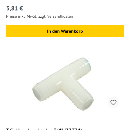
3,81 €
Regulärer Preis:
Preise inkl. MwSt. zzgl. Versandkosten
In den Warenkorb