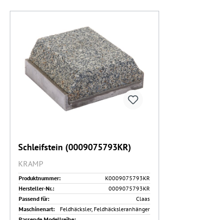
Schleifstein (0009075793KR)
KRAMP
Produktnummer:
K0009075793KR
Hersteller-Nr.:
0009075793KR
Passend für:
Claas
Maschinenart:
Feldhäcksler, Feldhäcksleranhänger
Passende Modellreihe: