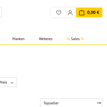
0,00 €
Du hast 0 Produkte auf dem
Ware
Marken
Weiteres
Sales
Preis