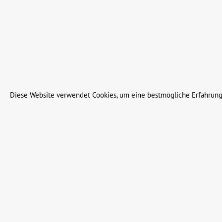
Alle Preise inkl. gesetzl. Me
© 2023 Leinweber Landtechnik GmbH & Co. KG
Diese Website verwendet Cookies, um eine bestmögliche Erfahrung
Werkzeugleiste anzeigen