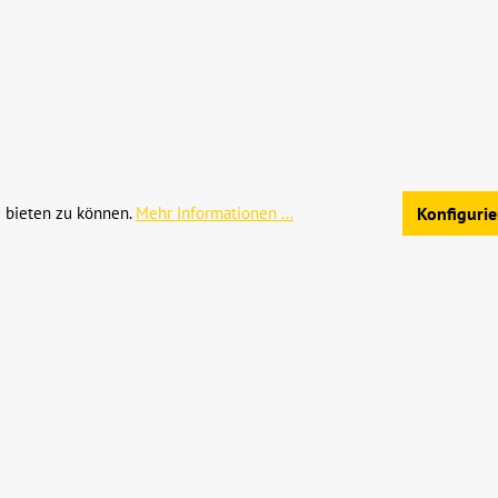
hrwertsteuer zzgl.
Versandkosten
und ggf. Nachnahmegebühren, we
Allgemeine Geschäftsb
 bieten zu können.
Mehr Informationen ...
Konfiguri