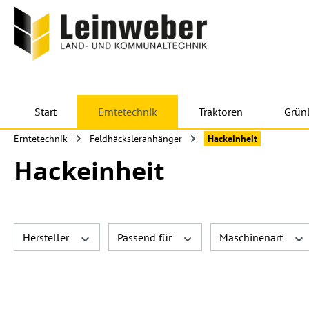
 Hauptinhalt springen
Zur Suche springen
Zur Hauptnavigation springen
Start
Erntetechnik
Traktoren
Grün
Erntetechnik
Feldhäcksleranhänger
Hackeinheit
Hackeinheit
Hersteller
Passend für
Maschinenart