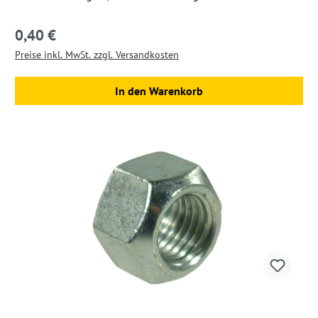
0,40 €
Regulärer Preis:
Preise inkl. MwSt. zzgl. Versandkosten
In den Warenkorb