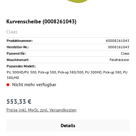
Kurvenscheibe (0008261043)
Claas
Produktnummer:
K0008261043
Hersteller-Nr.:
0008261043
Passend für:
Claas
Maschinenart:
Feldhäcksler
Passendes Modell:
PU 300HD/PU 300, Pick-up 300, Pick-up 380/300, PU 300HD, Pick-up 380, PU
380/HD
Nicht mehr verfügbar
553,33 €
Regulärer Preis:
Preise inkl. MwSt. zzgl. Versandkosten
Details