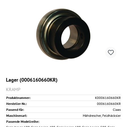
Lager (0006160660KR)
KRAMP
Produktnummer:
K0006160660KR
Hersteller-Nr.:
0006160660KR
Passend für:
Claas
Maschinenart:
Mähdrescher, Feldhäcksler
Passende Modellreihe: