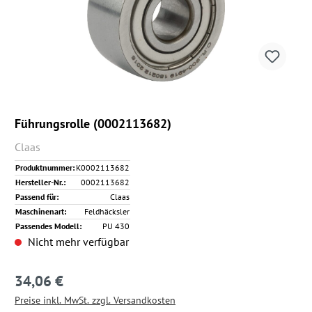
Führungsrolle (0002113682)
Claas
Produktnummer:
K0002113682
Hersteller-Nr.:
0002113682
Passend für:
Claas
Maschinenart:
Feldhäcksler
Passendes Modell:
PU 430
Nicht mehr verfügbar
34,06 €
Regulärer Preis:
Preise inkl. MwSt. zzgl. Versandkosten