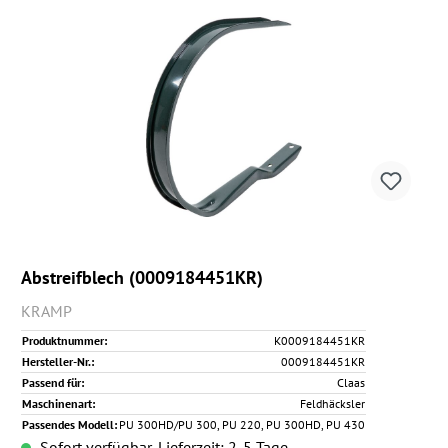
Abstreifblech (0009184451KR)
KRAMP
Produktnummer:
K0009184451KR
Hersteller-Nr.:
0009184451KR
Passend für:
Claas
Maschinenart:
Feldhäcksler
Passendes Modell:
PU 300HD/PU 300, PU 220, PU 300HD, PU 430
Sofort verfügbar, Lieferzeit: 2-5 Tage