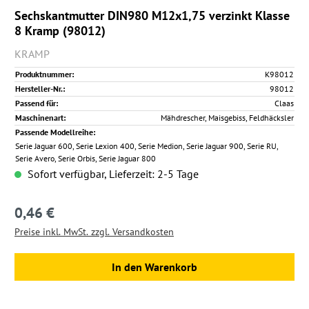
Sechskantmutter DIN980 M12x1,75 verzinkt Klasse
8 Kramp (98012)
KRAMP
Produktnummer:
K98012
Hersteller-Nr.:
98012
Passend für:
Claas
Maschinenart:
Mähdrescher, Maisgebiss, Feldhäcksler
Passende Modellreihe:
Serie Jaguar 600, Serie Lexion 400, Serie Medion, Serie Jaguar 900, Serie RU,
Serie Avero, Serie Orbis, Serie Jaguar 800
Sofort verfügbar, Lieferzeit: 2-5 Tage
0,46 €
Regulärer Preis:
Preise inkl. MwSt. zzgl. Versandkosten
In den Warenkorb