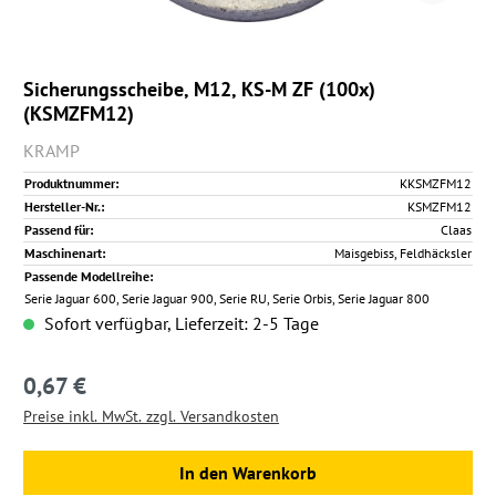
Sicherungsscheibe, M12, KS-M ZF (100x)
(KSMZFM12)
KRAMP
Produktnummer:
KKSMZFM12
Hersteller-Nr.:
KSMZFM12
Passend für:
Claas
Maschinenart:
Maisgebiss, Feldhäcksler
Passende Modellreihe:
Serie Jaguar 600, Serie Jaguar 900, Serie RU, Serie Orbis, Serie Jaguar 800
Sofort verfügbar, Lieferzeit: 2-5 Tage
0,67 €
Regulärer Preis:
Preise inkl. MwSt. zzgl. Versandkosten
In den Warenkorb