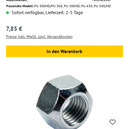
Passendes Modell:
PU 300HD/PU 300, PU 300HD, PU 430, PU 380/HD
Sofort verfügbar, Lieferzeit: 2-5 Tage
7,85 €
Regulärer Preis:
Preise inkl. MwSt. zzgl. Versandkosten
In den Warenkorb