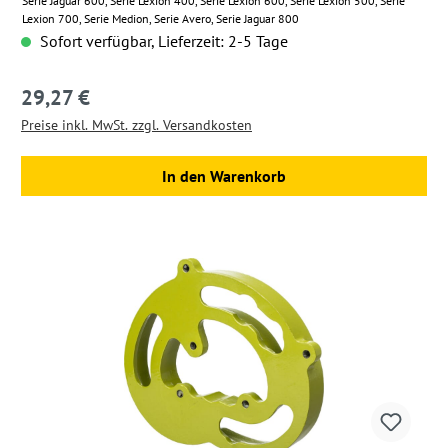
Serie Jaguar 600, Serie Lexion 400, Serie Lexion 600, Serie Lexion 500, Serie
Lexion 700, Serie Medion, Serie Avero, Serie Jaguar 800
Sofort verfügbar, Lieferzeit: 2-5 Tage
29,27 €
Regulärer Preis:
Preise inkl. MwSt. zzgl. Versandkosten
In den Warenkorb