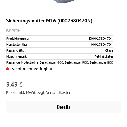
Sicherungsmutter M16 (0002380470N)
KRAMP
Produktnummer:
K0002380470N
Hersteller-Nr.:
0002380470N
Passend für:
Claas
Maschinenart:
Feldhäcksler
Passende Modellreihe:
Serie Jaguar 600, Serie Jaguar 900, Serie Jaguar 800
Nicht mehr verfügbar
3,43 €
Regulärer Preis:
Preise inkl. MwSt. zzgl. Versandkosten
Details