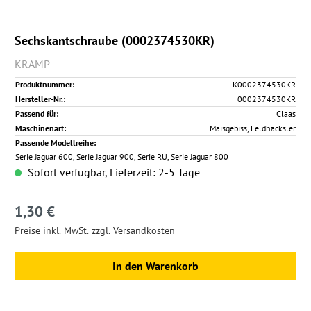
Sechskantschraube (0002374530KR)
KRAMP
Produktnummer:
K0002374530KR
Hersteller-Nr.:
0002374530KR
Passend für:
Claas
Maschinenart:
Maisgebiss, Feldhäcksler
Passende Modellreihe:
Serie Jaguar 600, Serie Jaguar 900, Serie RU, Serie Jaguar 800
Sofort verfügbar, Lieferzeit: 2-5 Tage
1,30 €
Regulärer Preis:
Preise inkl. MwSt. zzgl. Versandkosten
In den Warenkorb