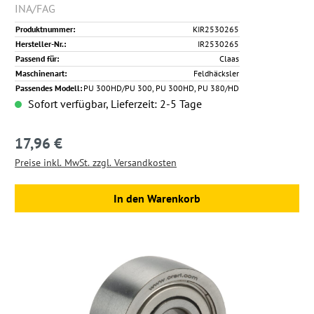
INA/FAG
Produktnummer:
KIR2530265
Hersteller-Nr.:
IR2530265
Passend für:
Claas
Maschinenart:
Feldhäcksler
Passendes Modell:
PU 300HD/PU 300, PU 300HD, PU 380/HD
Sofort verfügbar, Lieferzeit: 2-5 Tage
17,96 €
Regulärer Preis:
Preise inkl. MwSt. zzgl. Versandkosten
In den Warenkorb