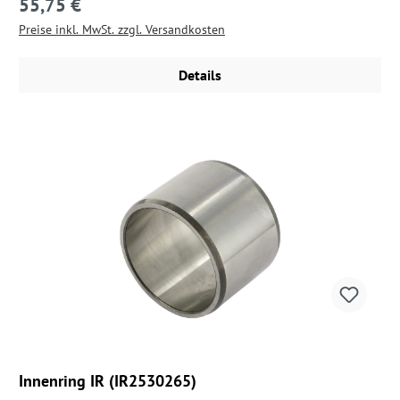
55,75 €
Regulärer Preis:
Preise inkl. MwSt. zzgl. Versandkosten
Details
Innenring IR (IR2530265)