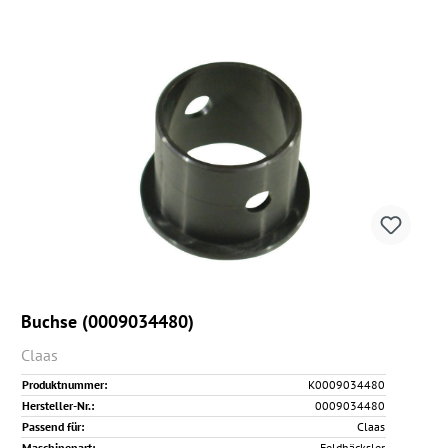
Buchse (0009034480)
Claas
Produktnummer:
K0009034480
Hersteller-Nr.:
0009034480
Passend für:
Claas
Maschinenart:
Feldhäcksler