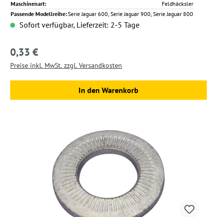
Maschinenart:
Feldhäcksler
Passende Modellreihe:
Serie Jaguar 600, Serie Jaguar 900, Serie Jaguar 800
Sofort verfügbar, Lieferzeit: 2-5 Tage
0,33 €
Regulärer Preis:
Preise inkl. MwSt. zzgl. Versandkosten
In den Warenkorb