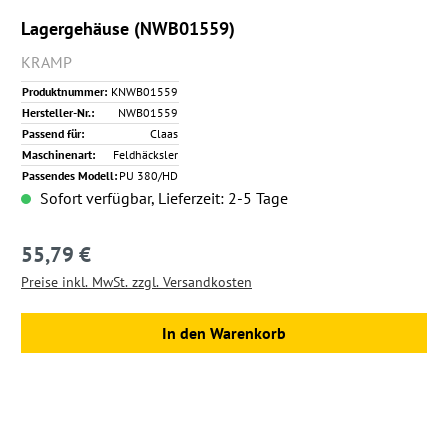
Lagergehäuse (NWB01559)
KRAMP
Produktnummer:
KNWB01559
Hersteller-Nr.:
NWB01559
Passend für:
Claas
Maschinenart:
Feldhäcksler
Passendes Modell:
PU 380/HD
Sofort verfügbar, Lieferzeit: 2-5 Tage
55,79 €
Regulärer Preis:
Preise inkl. MwSt. zzgl. Versandkosten
In den Warenkorb