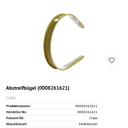
Abstreifbügel (0008261621)
Claas
Produktnummer:
K0008261621
Hersteller-Nr.:
0008261621
Passend für:
Claas
Maschinenart:
Feldhäcksler