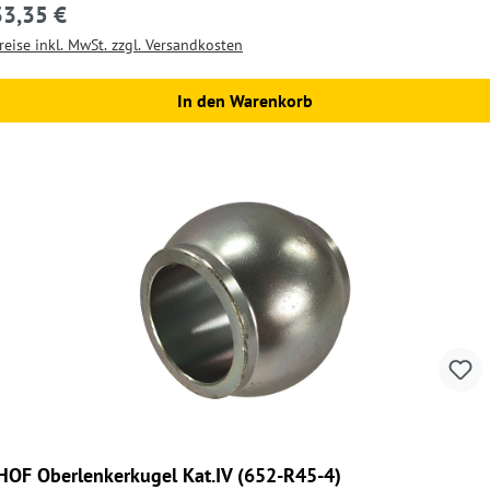
33,35 €
egulärer Preis:
reise inkl. MwSt. zzgl. Versandkosten
In den Warenkorb
HOF Oberlenkerkugel Kat.IV (652-R45-4)