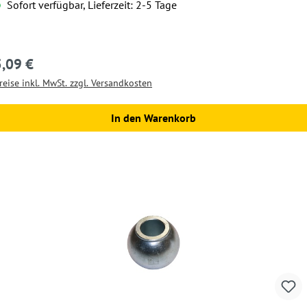
Sofort verfügbar, Lieferzeit: 2-5 Tage
5,09 €
egulärer Preis:
reise inkl. MwSt. zzgl. Versandkosten
In den Warenkorb