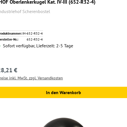
HOF Oberlenkerkugel Kat. IV-III (652-R32-4)
ndustriehof Scherenbostel
roduktnummer:
IH-652-R32-4
ersteller-Nr.:
652-R32-4
Sofort verfügbar, Lieferzeit: 2-5 Tage
28,21 €
egulärer Preis:
reise inkl. MwSt. zzgl. Versandkosten
In den Warenkorb