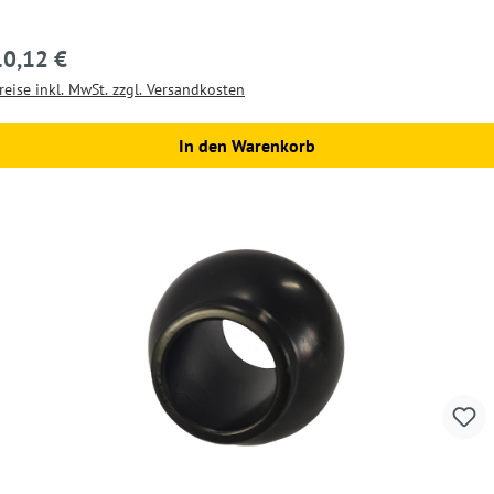
10,12 €
egulärer Preis:
reise inkl. MwSt. zzgl. Versandkosten
In den Warenkorb