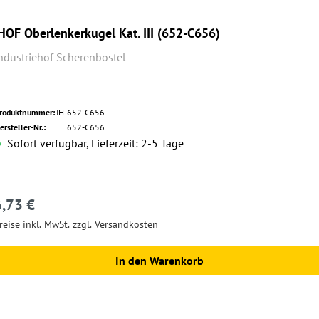
HOF Oberlenkerkugel Kat. III (652-C656)
ndustriehof Scherenbostel
roduktnummer:
IH-652-C656
ersteller-Nr.:
652-C656
Sofort verfügbar, Lieferzeit: 2-5 Tage
6,73 €
egulärer Preis:
reise inkl. MwSt. zzgl. Versandkosten
In den Warenkorb