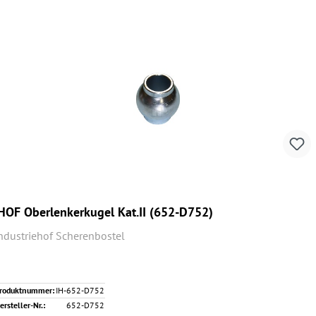
HOF Oberlenkerkugel Kat.II (652-D752)
ndustriehof Scherenbostel
roduktnummer:
IH-652-D752
ersteller-Nr.:
652-D752