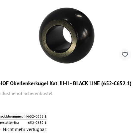
HOF Oberlenkerkugel Kat. III-II - BLACK LINE (652-C652.1)
ndustriehof Scherenbostel
roduktnummer:
IH-652-C652.1
ersteller-Nr.:
652-C652.1
Nicht mehr verfügbar