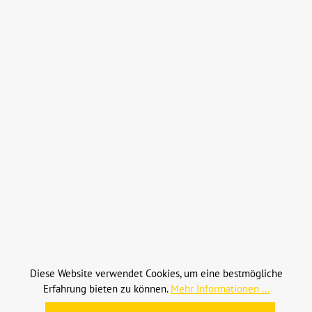
HOF Oberlenker-Fanghaken M27x3 (652-M27-I)
ndustriehof Scherenbostel
roduktnummer:
IH-652-M27-I
ersteller-Nr.:
652-M27-I
Diese Website verwendet Cookies, um eine bestmögliche
Sofort verfügbar, Lieferzeit: 2-5 Tage
Erfahrung bieten zu können.
Mehr Informationen ...