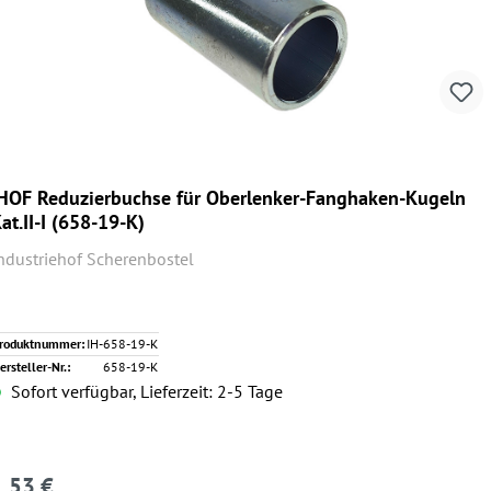
HOF Reduzierbuchse für Oberlenker-Fanghaken-Kugeln
at.II-I (658-19-K)
ndustriehof Scherenbostel
roduktnummer:
IH-658-19-K
ersteller-Nr.:
658-19-K
Sofort verfügbar, Lieferzeit: 2-5 Tage
1,53 €
egulärer Preis: