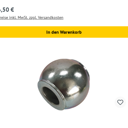
6,50 €
egulärer Preis:
reise inkl. MwSt. zzgl. Versandkosten
In den Warenkorb