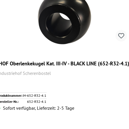
HOF Oberlenkekugel Kat. III-IV - BLACK LINE (652-R32-4.1
ndustriehof Scherenbostel
roduktnummer:
IH-652-R32-4.1
ersteller-Nr.:
652-R32-4.1
Sofort verfügbar, Lieferzeit: 2-5 Tage