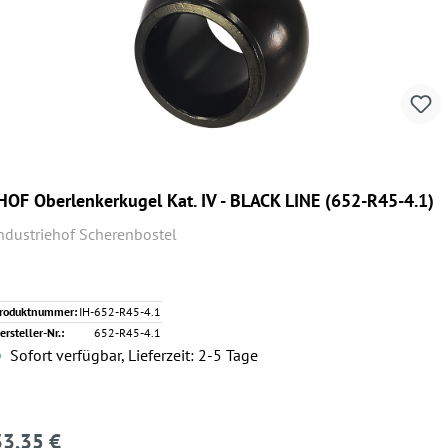
HOF Oberlenkerkugel Kat. IV - BLACK LINE (652-R45-4.1)
ndustriehof Scherenbostel
roduktnummer:
IH-652-R45-4.1
ersteller-Nr.:
652-R45-4.1
Sofort verfügbar, Lieferzeit: 2-5 Tage
33,35 €
egulärer Preis: