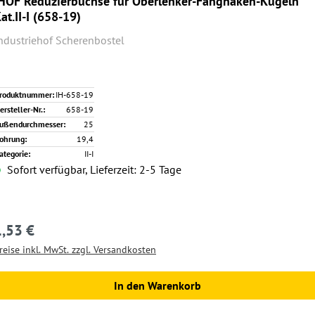
HOF Reduzierbuchse für Oberlenker-Fanghaken-Kugeln
at.II-I (658-19)
ndustriehof Scherenbostel
roduktnummer:
IH-658-19
ersteller-Nr.:
658-19
ußendurchmesser:
25
ohrung:
19,4
ategorie:
II-I
Sofort verfügbar, Lieferzeit: 2-5 Tage
1,53 €
egulärer Preis:
reise inkl. MwSt. zzgl. Versandkosten
In den Warenkorb