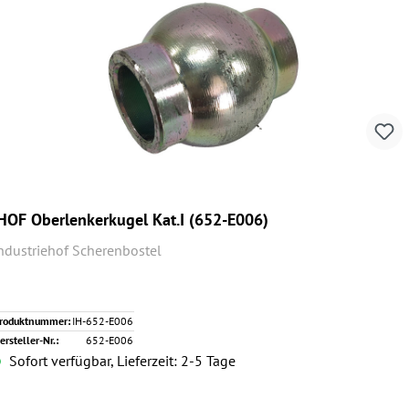
HOF Oberlenkerkugel Kat.I (652-E006)
ndustriehof Scherenbostel
roduktnummer:
IH-652-E006
ersteller-Nr.:
652-E006
Sofort verfügbar, Lieferzeit: 2-5 Tage