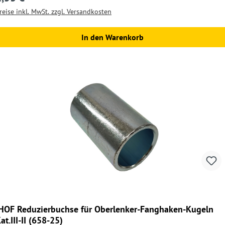
reise inkl. MwSt. zzgl. Versandkosten
In den Warenkorb
HOF Reduzierbuchse für Oberlenker-Fanghaken-Kugeln
at.III-II (658-25)