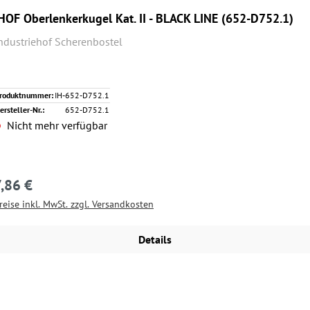
HOF Oberlenkerkugel Kat. II - BLACK LINE (652-D752.1)
ndustriehof Scherenbostel
roduktnummer:
IH-652-D752.1
ersteller-Nr.:
652-D752.1
Nicht mehr verfügbar
7,86 €
egulärer Preis:
reise inkl. MwSt. zzgl. Versandkosten
Details