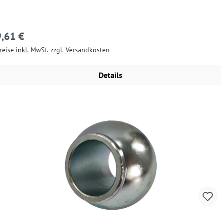
9,61 €
egulärer Preis:
reise inkl. MwSt. zzgl. Versandkosten
Details