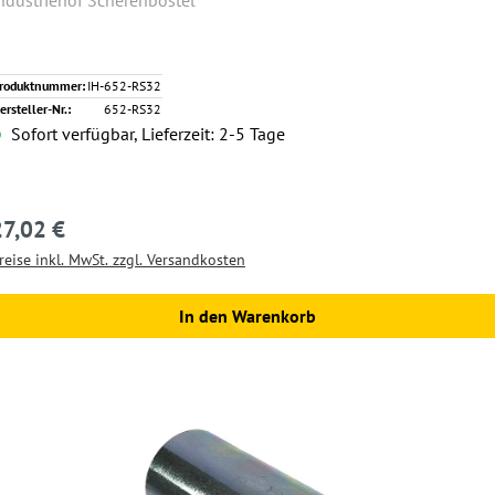
ndustriehof Scherenbostel
roduktnummer:
IH-652-RS32
ersteller-Nr.:
652-RS32
Sofort verfügbar, Lieferzeit: 2-5 Tage
27,02 €
egulärer Preis:
reise inkl. MwSt. zzgl. Versandkosten
In den Warenkorb