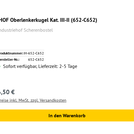
HOF Oberlenkerkugel Kat. III-II (652-C652)
ndustriehof Scherenbostel
roduktnummer:
IH-652-C652
ersteller-Nr.:
652-C652
Sofort verfügbar, Lieferzeit: 2-5 Tage
6,50 €
egulärer Preis:
reise inkl. MwSt. zzgl. Versandkosten
In den Warenkorb