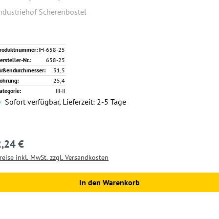
ndustriehof Scherenbostel
roduktnummer:
IH-658-25
ersteller-Nr.:
658-25
ußendurchmesser:
31,5
ohrung:
25,4
ategorie:
III-II
Sofort verfügbar, Lieferzeit: 2-5 Tage
2,24 €
egulärer Preis:
reise inkl. MwSt. zzgl. Versandkosten
In den Warenkorb