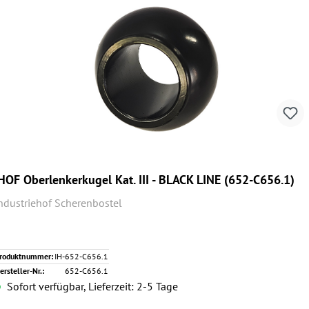
HOF Oberlenkerkugel Kat. III - BLACK LINE (652-C656.1)
ndustriehof Scherenbostel
roduktnummer:
IH-652-C656.1
ersteller-Nr.:
652-C656.1
Sofort verfügbar, Lieferzeit: 2-5 Tage