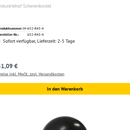
ndustriehof Scherenbostel
roduktnummer:
IH-652-R45-4
ersteller-Nr.:
652-R45-4
Sofort verfügbar, Lieferzeit: 2-5 Tage
31,09 €
egulärer Preis:
reise inkl. MwSt. zzgl. Versandkosten
In den Warenkorb