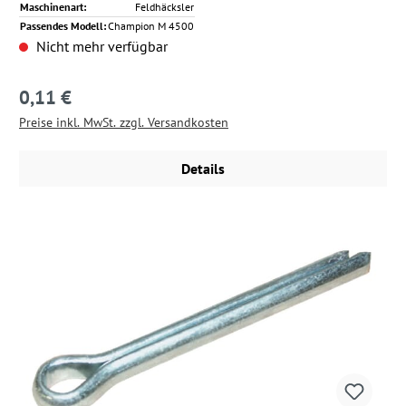
Maschinenart:
Feldhäcksler
Passendes Modell:
Champion M 4500
Nicht mehr verfügbar
0,11 €
Regulärer Preis:
Preise inkl. MwSt. zzgl. Versandkosten
Details