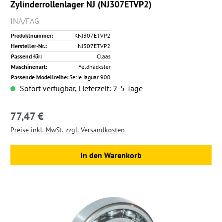
Zylinderrollenlager NJ (NJ307ETVP2)
INA/FAG
Produktnummer:
KNJ307ETVP2
Hersteller-Nr.:
NJ307ETVP2
Passend für:
Claas
Maschinenart:
Feldhäcksler
Passende Modellreihe:
Serie Jaguar 900
Sofort verfügbar, Lieferzeit: 2-5 Tage
77,47 €
Regulärer Preis:
Preise inkl. MwSt. zzgl. Versandkosten
In den Warenkorb