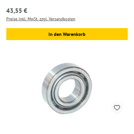
43,55 €
Regulärer Preis:
Preise inkl. MwSt. zzgl. Versandkosten
In den Warenkorb