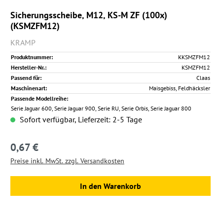
Sicherungsscheibe, M12, KS-M ZF (100x)
(KSMZFM12)
KRAMP
Produktnummer:
KKSMZFM12
Hersteller-Nr.:
KSMZFM12
Passend für:
Claas
Maschinenart:
Maisgebiss, Feldhäcksler
Passende Modellreihe:
Serie Jaguar 600, Serie Jaguar 900, Serie RU, Serie Orbis, Serie Jaguar 800
Sofort verfügbar, Lieferzeit: 2-5 Tage
0,67 €
Regulärer Preis:
Preise inkl. MwSt. zzgl. Versandkosten
In den Warenkorb