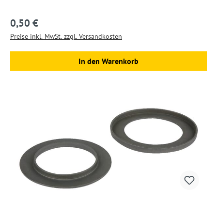
0,50 €
Regulärer Preis:
Preise inkl. MwSt. zzgl. Versandkosten
In den Warenkorb