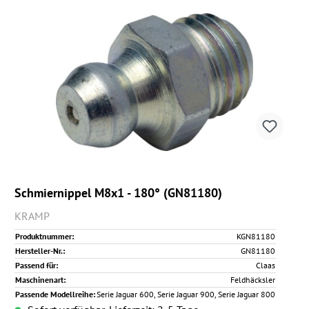
Schmiernippel M8x1 - 180° (GN81180)
KRAMP
Produktnummer:
KGN81180
Hersteller-Nr.:
GN81180
Passend für:
Claas
Maschinenart:
Feldhäcksler
Passende Modellreihe:
Serie Jaguar 600, Serie Jaguar 900, Serie Jaguar 800