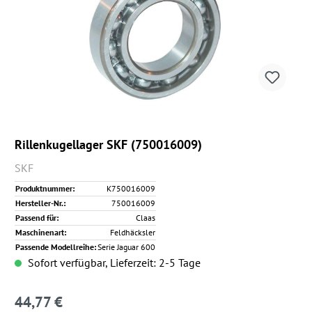
Rillenkugellager SKF (750016009)
SKF
Produktnummer:
K750016009
Hersteller-Nr.:
750016009
Passend für:
Claas
Maschinenart:
Feldhäcksler
Passende Modellreihe:
Serie Jaguar 600
Sofort verfügbar, Lieferzeit: 2-5 Tage
44,77 €
Regulärer Preis: