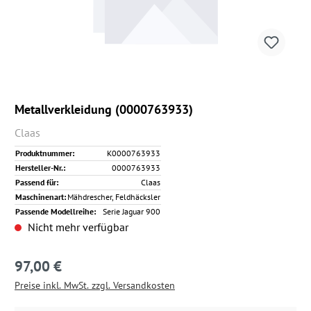
Metallverkleidung (0000763933)
Claas
Produktnummer:
K0000763933
Hersteller-Nr.:
0000763933
Passend für:
Claas
Maschinenart:
Mähdrescher, Feldhäcksler
Passende Modellreihe:
Serie Jaguar 900
Nicht mehr verfügbar
97,00 €
Regulärer Preis:
Preise inkl. MwSt. zzgl. Versandkosten