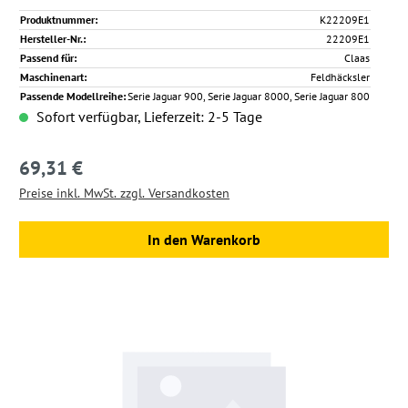
Produktnummer:
K22209E1
Hersteller-Nr.:
22209E1
Passend für:
Claas
Maschinenart:
Feldhäcksler
Passende Modellreihe:
Serie Jaguar 900, Serie Jaguar 8000, Serie Jaguar 800
Sofort verfügbar, Lieferzeit: 2-5 Tage
69,31 €
Regulärer Preis:
Preise inkl. MwSt. zzgl. Versandkosten
In den Warenkorb