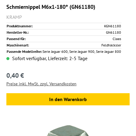
Schmiernippel M6x1-180° (GN61180)
KRAMP
Produktnummer:
KGN61180
Hersteller-Nr.:
GN61180
Passend für:
Claas
Maschinenart:
Feldhäcksler
Passende Modellreihe:
Serie Jaguar 600, Serie Jaguar 900, Serie Jaguar 800
Sofort verfügbar, Lieferzeit: 2-5 Tage
0,40 €
Regulärer Preis:
Preise inkl. MwSt. zzgl. Versandkosten
In den Warenkorb