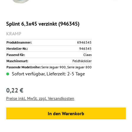
Splint 6,3x45 verzinkt (946345)
KRAMP
Produktnummer:
K946345
Hersteller-Nr.:
946345
Passend für:
Claas
Maschinenart:
Feldhäcksler
Passende Modellreihe:
Serie Jaguar 900, Serie Jaguar 800
Sofort verfügbar, Lieferzeit: 2-5 Tage
0,22 €
Regulärer Preis:
Preise inkl. MwSt. zzgl. Versandkosten
In den Warenkorb