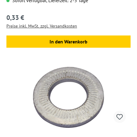
Sofort verfügbar, Lieferzeit: 2-5 Tage
0,33 €
Regulärer Preis:
Preise inkl. MwSt. zzgl. Versandkosten
In den Warenkorb