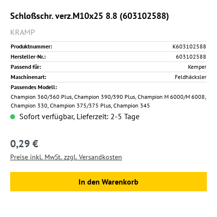
Schloßschr. verz.M10x25 8.8 (603102588)
KRAMP
Produktnummer:
K603102588
Hersteller-Nr.:
603102588
Passend für:
Kemper
Maschinenart:
Feldhäcksler
Passendes Modell:
Champion 360/360 Plus, Champion 390/390 Plus, Champion M 6000/M 6008,
Champion 330, Champion 375/375 Plus, Champion 345
Sofort verfügbar, Lieferzeit: 2-5 Tage
0,29 €
Regulärer Preis:
Preise inkl. MwSt. zzgl. Versandkosten
In den Warenkorb