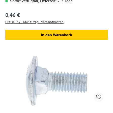
Sofort verfügbar, Lieferzeit: 2-5 Tage
0,46 €
Regulärer Preis:
Preise inkl. MwSt. zzgl. Versandkosten
In den Warenkorb