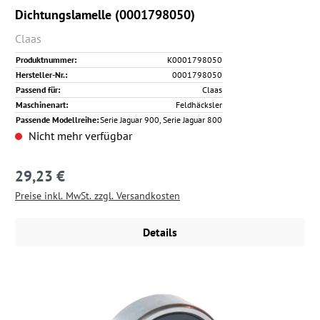
Dichtungslamelle (0001798050)
Claas
Produktnummer:
K0001798050
Hersteller-Nr.:
0001798050
Passend für:
Claas
Maschinenart:
Feldhäcksler
Passende Modellreihe:
Serie Jaguar 900, Serie Jaguar 800
Nicht mehr verfügbar
29,23 €
Regulärer Preis:
Preise inkl. MwSt. zzgl. Versandkosten
Details