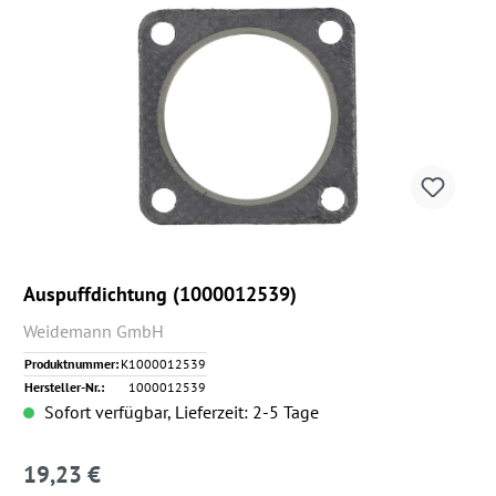
Auspuffdichtung (1000012539)
Weidemann GmbH
Produktnummer:
K1000012539
Hersteller-Nr.:
1000012539
Sofort verfügbar, Lieferzeit: 2-5 Tage
19,23 €
Regulärer Preis: