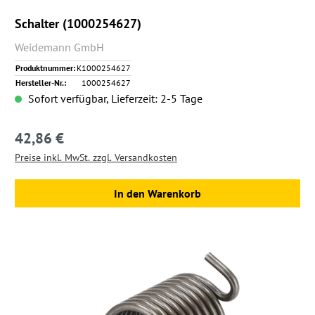
Schalter (1000254627)
Weidemann GmbH
Produktnummer:
K1000254627
Hersteller-Nr.:
1000254627
Sofort verfügbar, Lieferzeit: 2-5 Tage
42,86 €
Regulärer Preis:
Preise inkl. MwSt. zzgl. Versandkosten
In den Warenkorb