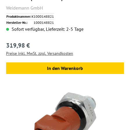
Weidemann GmbH
Produktnummer:
K1000148821
Hersteller-Nr.:
1000148821
Sofort verfügbar, Lieferzeit: 2-5 Tage
319,98 €
Regulärer Preis:
Preise inkl. MwSt. zzgl. Versandkosten
In den Warenkorb