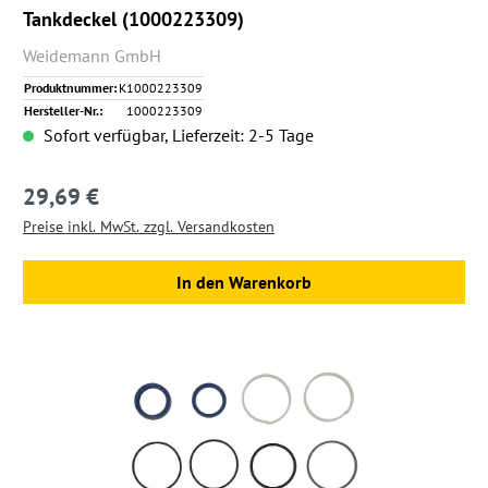
Tankdeckel (1000223309)
Weidemann GmbH
Produktnummer:
K1000223309
Hersteller-Nr.:
1000223309
Sofort verfügbar, Lieferzeit: 2-5 Tage
29,69 €
Regulärer Preis:
Preise inkl. MwSt. zzgl. Versandkosten
In den Warenkorb