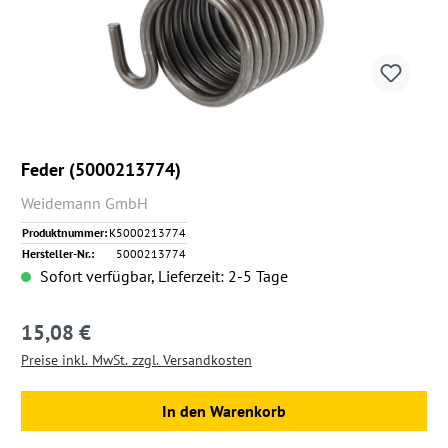
Feder (5000213774)
Weidemann GmbH
Produktnummer:
K5000213774
Hersteller-Nr.:
5000213774
Sofort verfügbar, Lieferzeit: 2-5 Tage
15,08 €
Regulärer Preis:
Preise inkl. MwSt. zzgl. Versandkosten
In den Warenkorb