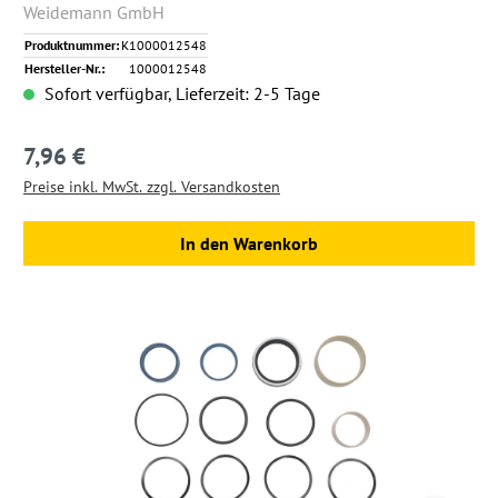
Weidemann GmbH
Produktnummer:
K1000012548
Hersteller-Nr.:
1000012548
Sofort verfügbar, Lieferzeit: 2-5 Tage
7,96 €
Regulärer Preis:
Preise inkl. MwSt. zzgl. Versandkosten
In den Warenkorb