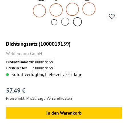
Dichtungssatz (1000019159)
Weidemann GmbH
Produktnummer:
K1000019159
Hersteller-Nr.:
1000019159
Sofort verfügbar, Lieferzeit: 2-5 Tage
57,49 €
Regulärer Preis:
Preise inkl. MwSt. zzgl. Versandkosten
In den Warenkorb