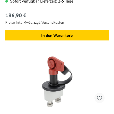
Sofort verfügbar, Lieferzeit: 2-5 Tage
196,90 €
Regulärer Preis:
Preise inkl. MwSt. zzgl. Versandkosten
In den Warenkorb