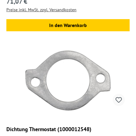
71,07 €
Regulärer Preis:
Preise inkl. MwSt. zzgl. Versandkosten
In den Warenkorb
Dichtung Thermostat (1000012548)