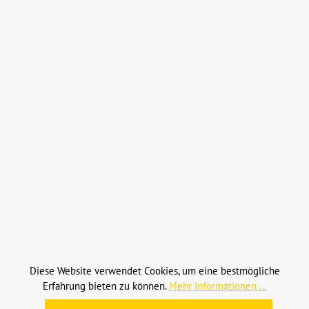
Details
Schalter (1000027414)
Diese Website verwendet Cookies, um eine bestmögliche
Weidemann GmbH
Erfahrung bieten zu können.
Mehr Informationen ...
Produktnummer:
K1000027414
Hersteller-Nr.:
1000027414