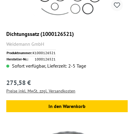
Dichtungssatz (1000126521)
Weidemann GmbH
Produktnummer:
K1000126521
Hersteller-Nr.:
1000126521
Sofort verfügbar, Lieferzeit: 2-5 Tage
275,58 €
Regulärer Preis:
Preise inkl. MwSt. zzgl. Versandkosten
In den Warenkorb