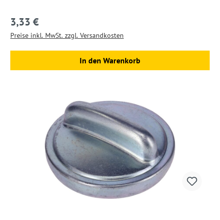
3,33 €
Regulärer Preis:
Preise inkl. MwSt. zzgl. Versandkosten
In den Warenkorb