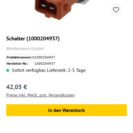
Schalter (1000204937)
Weidemann GmbH
Produktnummer:
K1000204937
Hersteller-Nr.:
1000204937
Sofort verfügbar, Lieferzeit: 2-5 Tage
42,05 €
Regulärer Preis:
Preise inkl. MwSt. zzgl. Versandkosten
In den Warenkorb