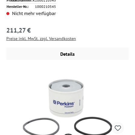
Produktnummer:
K1000210545
Hersteller-Nr.:
1000210545
Nicht mehr verfügbar
211,27 €
Regulärer Preis:
Preise inkl. MwSt. zzgl. Versandkosten
Details