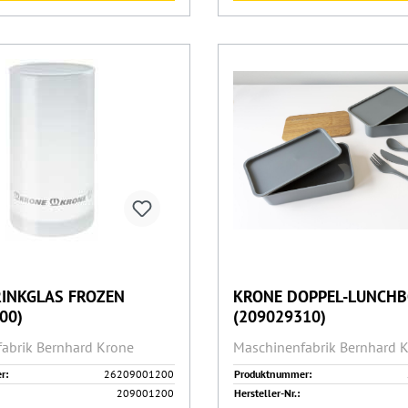
RINKGLAS FROZEN
KRONE DOPPEL-LUNCH
00)
(209029310)
abrik Bernhard Krone
Maschinenfabrik Bernhard 
r:
26209001200
Produktnummer:
209001200
Hersteller-Nr.: