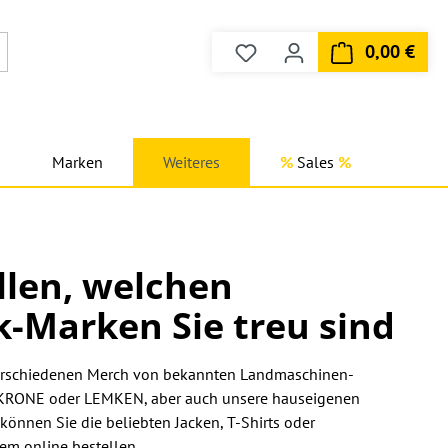
0,00 €
Du hast 0 Produkte auf dem
Ware
Marken
Weiteres
Sales
allen, welchen
-Marken Sie treu sind
verschiedenen Merch von bekannten Landmaschinen-
, KRONE oder LEMKEN, aber auch unsere hauseigenen
önnen Sie die beliebten Jacken, T-Shirts oder
m online bestellen.