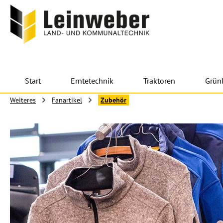
 Hauptinhalt springen
Zur Suche springen
Zur Hauptnavigation springen
Start
Erntetechnik
Traktoren
Grün
Weiteres
Fanartikel
Zubehör