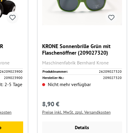
ER
KRONE Sonnenbrille Grün mit
Flaschenöffner (209027320)
Krone
Maschinenfabrik Bernhard Krone
26209023900
Produktnummer:
26209027320
209023900
Hersteller-Nr.:
209027320
it: 2-5 Tage
Nicht mehr verfügbar
8,90 €
Regulärer Preis:
dkosten
Preise inkl. MwSt. zzgl. Versandkosten
b
Details