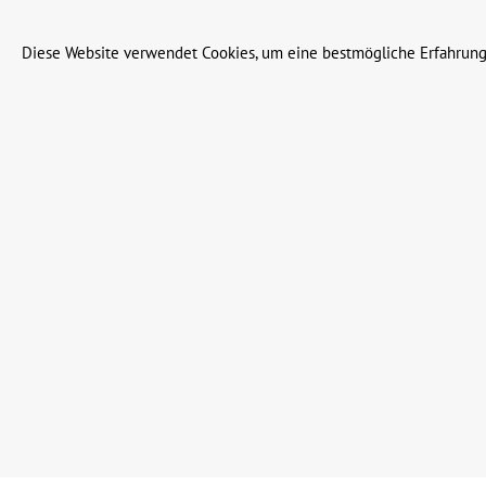
Diese Website verwendet Cookies, um eine bestmögliche Erfahrung
Alle Preise inkl. gesetzl. Me
© 2023 Leinweber Landtechnik GmbH & Co. KG
Werkzeugleiste anzeigen