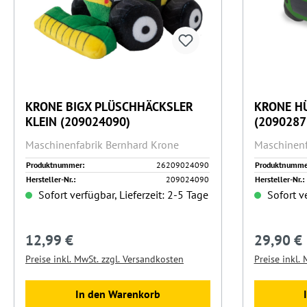
KRONE BIGX PLÜSCHHÄCKSLER
KRONE HÜ
KLEIN (209024090)
(2090287
Maschinenfabrik Bernhard Krone
Maschinenf
Produktnummer:
26209024090
Produktnumme
Hersteller-Nr.:
209024090
Hersteller-Nr.:
Sofort verfügbar, Lieferzeit: 2-5 Tage
Sofort ve
12,99 €
29,90 €
Regulärer Preis:
Regulärer 
Preise inkl. MwSt. zzgl. Versandkosten
Preise inkl.
In den Warenkorb