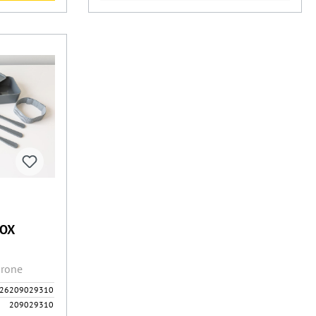
BOX
Krone
26209029310
209029310