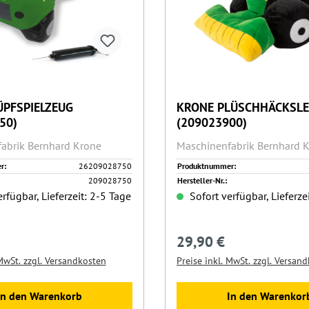
PFSPIELZEUG
KRONE PLÜSCHHÄCKSL
50)
(209023900)
abrik Bernhard Krone
Maschinenfabrik Bernhard 
r:
26209028750
Produktnummer:
209028750
Hersteller-Nr.:
rfügbar, Lieferzeit: 2-5 Tage
Sofort verfügbar, Lieferze
29,90 €
Preis:
Regulärer Preis:
 MwSt. zzgl. Versandkosten
Preise inkl. MwSt. zzgl. Versan
In den Warenkorb
In den Warenkor