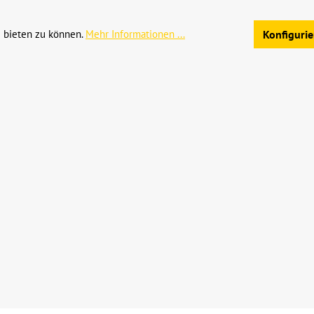
 bieten zu können.
Mehr Informationen ...
Konfiguri
hrwertsteuer zzgl.
Versandkosten
und ggf. Nachnahmegebühren, we
Allgemeine Geschäftsb