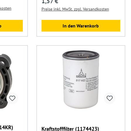
1,57 €
Regulärer Preis:
dkosten
Preise inkl. MwSt. zzgl. Versandkosten
b
In den Warenkorb
014KR)
Kraftstofffilter (1174423)