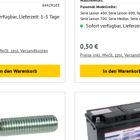
Maschinenart:
84429103
Passende Modellreihe:
Serie Lexion 400, Serie Lexion 600, S
rfügbar, Lieferzeit: 1-3 Tage
Serie Lexion 700, Serie Medion, Serie
Sofort verfügbar, Lieferze
Preis:
0,50 €
Regulärer Preis:
 MwSt. zzgl. Versandkosten
Preise inkl. MwSt. zzgl. Versan
In den Warenkorb
In den Warenkor