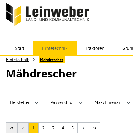
 Hauptinhalt springen
Zur Suche springen
Zur Hauptnavigation springen
Start
Erntetechnik
Traktoren
Grün
Erntetechnik
Mähdrescher
Mähdrescher
Hersteller
Passend für
Maschinenart
Seite
Seite
Seite
Seite
Seite
1
2
3
4
5