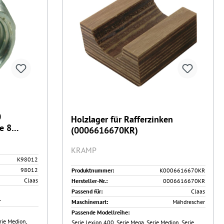
0
Holzlager für Rafferzinken
e 8
(0006616670KR)
KRAMP
K98012
98012
Produktnummer:
K0006616670KR
Claas
Hersteller-Nr.:
0006616670KR
Passend für:
Claas
r
Maschinenart:
Mähdrescher
Passende Modellreihe:
rie Medion,
Serie Lexion 400, Serie Mega, Serie Medion, Serie