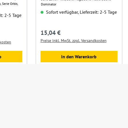
, Serie Orbis,
Dominator
Sofort verfügbar, Lieferzeit: 2-5 Tage
it: 2-5 Tage
15,04 €
Regulärer Preis:
Preise inkl. MwSt. zzgl. Versandkosten
dkosten
In den Warenkorb
b