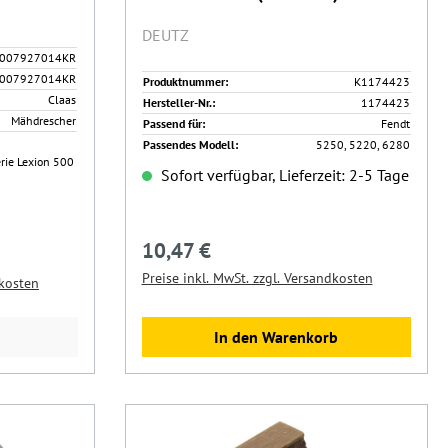
DEUTZ
007927014KR
007927014KR
Produktnummer:
K1174423
Claas
Hersteller-Nr.:
1174423
Mähdrescher
Passend für:
Fendt
Passendes Modell:
5250, 5220, 6280
erie Lexion 500
Sofort verfügbar, Lieferzeit: 2-5 Tage
10,47 €
Regulärer Preis:
Preise inkl. MwSt. zzgl. Versandkosten
dkosten
In den Warenkorb