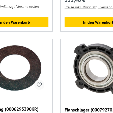
131,40 €
Regulärer Preis:
 MwSt. zzgl. Versandkosten
Preise inkl. MwSt. zzgl. Versan
In den Warenkorb
In den Warenkor
ag (0006293390KR)
Flanschlager (0007927