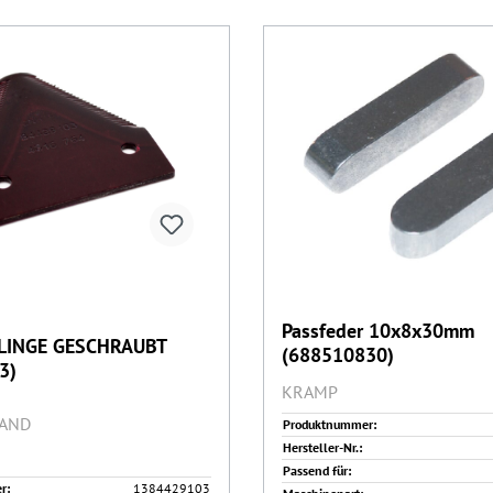
Passfeder 10x8x30mm
LINGE GESCHRAUBT
(688510830)
3)
KRAMP
AND
Produktnummer:
Hersteller-Nr.:
Passend für:
r:
1384429103