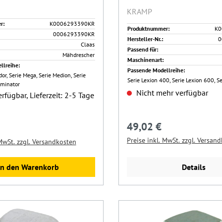
KRAMP
r:
K0006293390KR
Produktnummer:
K0
0006293390KR
Hersteller-Nr.:
0
Claas
Passend für:
Mähdrescher
Maschinenart:
llreihe:
Passende Modellreihe:
r, Serie Mega, Serie Medion, Serie
Serie Lexion 400, Serie Lexion 600, S
ominator
Nicht mehr verfügbar
rfügbar, Lieferzeit: 2-5 Tage
49,02 €
Regulärer Preis:
Preis:
Preise inkl. MwSt. zzgl. Versan
 MwSt. zzgl. Versandkosten
Details
In den Warenkorb