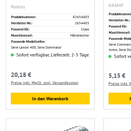
KRAMP
Perkins
Produktnumme
Produktnummer:
K2654403
Hersteller-Nr.:
Hersteller-Nr.:
2654403
Passend für:
Passend für:
Claas
Maschinenart:
Maschinenart:
Mähdrescher
Passende Mode
Passende Modellreihe:
Serie Commando
Serie Lexion 400, Serie Dominator
Avero, Serie D
Sofort verfügbar, Lieferzeit: 2-5 Tage
Sofort ve
20,18 €
Regulärer Preis:
5,15 €
Regulärer 
Preise inkl. MwSt. zzgl. Versandkosten
Preise inkl.
In den Warenkorb