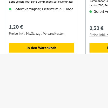
Commandor, Ser
Serie Lexion 400, Serie Commandor, Serie Dominator
Lexion 700, Ser
Sofort verfügbar, Lieferzeit: 2-5 Tage
Dominator
Sofort ve
1,20 €
Regulärer Preis:
0,30 €
Regulärer 
Preise inkl. MwSt. zzgl. Versandkosten
Preise inkl.
In den Warenkorb