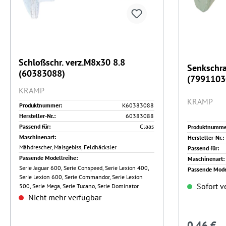
Schloßschr. verz.M8x30 8.8
Senkschra
(60383088)
(7991103
KRAMP
KRAMP
Produktnummer:
K60383088
Hersteller-Nr.:
60383088
Passend für:
Claas
Produktnumme
Maschinenart:
Hersteller-Nr.:
Mähdrescher, Maisgebiss, Feldhäcksler
Passend für:
Passende Modellreihe:
Maschinenart:
Serie Jaguar 600, Serie Conspeed, Serie Lexion 400,
Passende Mode
Serie Lexion 600, Serie Commandor, Serie Lexion
Sofort ve
500, Serie Mega, Serie Tucano, Serie Dominator
Nicht mehr verfügbar
0,46 €
Regulärer 