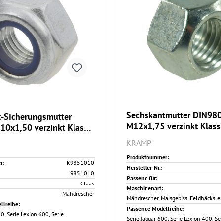
Sechskantmutter DIN98
-Sicherungsmutter
M12x1,75 verzinkt Klass
0x1,50 verzinkt Klasse
Kramp (98012)
 (9851010)
KRAMP
Produktnummer:
r:
K9851010
Hersteller-Nr.:
9851010
Passend für:
Claas
Maschinenart:
Mähdrescher
Mähdrescher, Maisgebiss, Feldhäcksle
llreihe:
Passende Modellreihe:
0, Serie Lexion 600, Serie
Serie Jaguar 600, Serie Lexion 400, Se