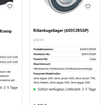
Rillenkugellager (60052RSGP)
gopart
Produktnummer:
K60052RSGP
Hersteller-Nr.:
60052RSGP
590122072KR
Passend für:
Claas
590122072KR
Maschinenart:
Mähdrescher, Feldhäcksler, Feldhäcksleranhänger
 kann der
Passende Modellreihe:
etdienst
Serie Jaguar 600, Serie Lexion 600, Serie Lexion 700,
ontaktlos per
Serie Medion, Serie Jaguar 900, Serie Jaguar 800
it: 2-5 Tage
Sofort verfügbar, Lieferzeit: 2-5 Tage