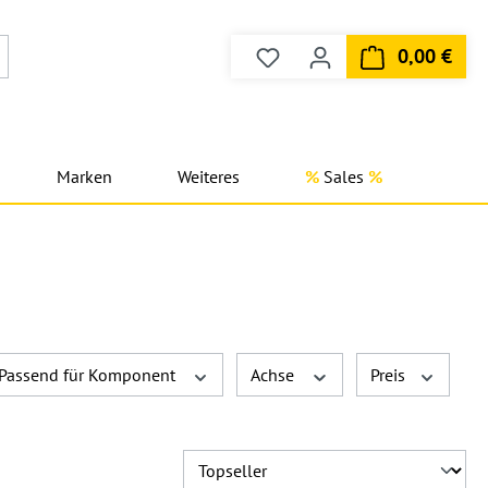
0,00 €
Du hast 0 Produkte auf dem
Ware
Marken
Weiteres
Sales
Passend für Komponent
Achse
Preis