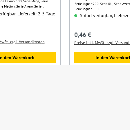
ie Lexion 500, Serie Mega, Serie
Serie Jaguar 900, Serie RU, Serie Avero
ie Medion, Serie Avero, Serie
Serie Jaguar 800
rfügbar, Lieferzeit: 2-5 Tage
Sofort verfügbar, Lieferze
Preis:
0,46 €
Regulärer Preis:
 MwSt. zzgl. Versandkosten
Preise inkl. MwSt. zzgl. Versan
In den Warenkorb
In den Warenkor