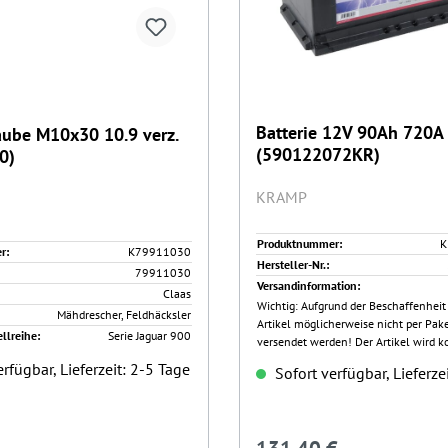
Batterie 12V 90Ah 720A Kramp
ube M10x30 10.9 verz.
(590122072KR)
0)
KRAMP
Produktnummer:
K
r:
K79911030
Hersteller-Nr.:
79911030
Versandinformation:
Claas
Wichtig: Aufgrund der Beschaffenheit
Mähdrescher, Feldhäcksler
Artikel möglicherweise nicht per Pak
llreihe:
Serie Jaguar 900
versendet werden! Der Artikel wird k
Nachtexpress zugestellt. Die Zustellung ist weder
rfügbar, Lieferzeit: 2-5 Tage
Sofort verfügbar, Lieferze
nachverfolgbar, noch versichert!
Preis: