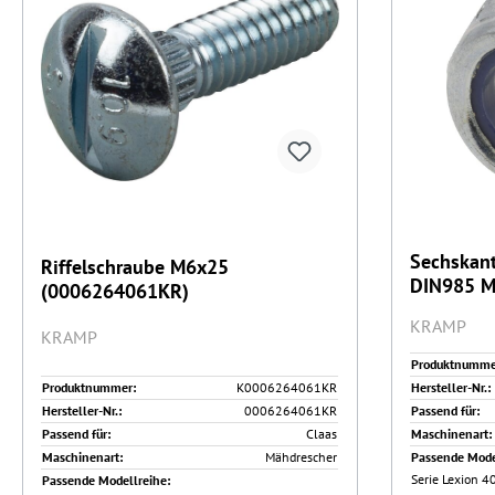
Sechskant
Riffelschraube M6x25
DIN985 M1
(0006264061KR)
10 Kramp
KRAMP
KRAMP
Produktnumme
Produktnummer:
K0006264061KR
Hersteller-Nr.:
Hersteller-Nr.:
0006264061KR
Passend für:
Passend für:
Claas
Maschinenart:
Maschinenart:
Mähdrescher
Passende Mode
Serie Lexion 40
Passende Modellreihe: