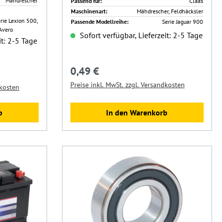
Mähdrescher
Passend für:
Claas
Maschinenart:
Mähdrescher, Feldhäcksler
erie Lexion 500,
Passende Modellreihe:
Serie Jaguar 900
 Avero
Sofort verfügbar, Lieferzeit: 2-5 Tage
it: 2-5 Tage
0,49 €
Regulärer Preis:
Preise inkl. MwSt. zzgl. Versandkosten
dkosten
In den Warenkorb
b