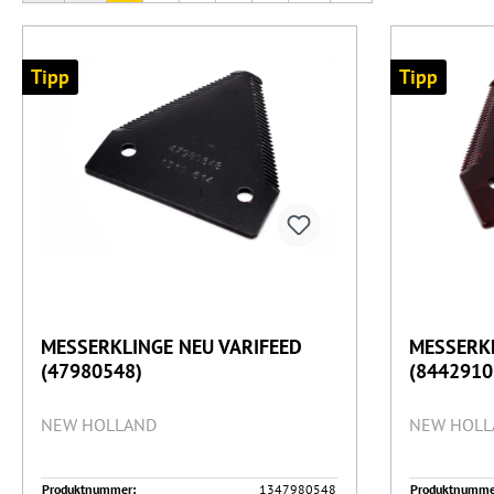
Tipp
Tipp
MESSERKLINGE NEU VARIFEED
MESSERK
(47980548)
(8442910
NEW HOLLAND
NEW HOLL
Produktnummer:
1347980548
Produktnumme