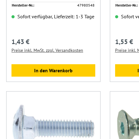
Hersteller-Nr.:
47980548
Hersteller-Nr.:
Sofort verfügbar, Lieferzeit: 1-3 Tage
Sofort ve
1,43 €
1,55 €
Regulärer Preis:
Regulärer 
Preise inkl. MwSt. zzgl. Versandkosten
Preise inkl.
In den Warenkorb