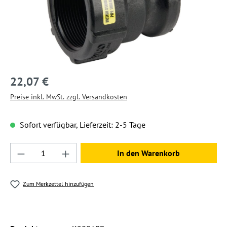
22,07 €
Preise inkl. MwSt. zzgl. Versandkosten
Sofort verfügbar, Lieferzeit: 2-5 Tage
Produkt Anzahl: Gib den gewünschten Wert ein
In den Warenkorb
Zum Merkzettel hinzufügen