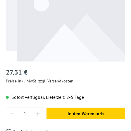
27,31 €
Preise inkl. MwSt. zzgl. Versandkosten
Sofort verfügbar, Lieferzeit: 2-5 Tage
Produkt Anzahl: Gib den gewünschten Wert ein
In den Warenkorb