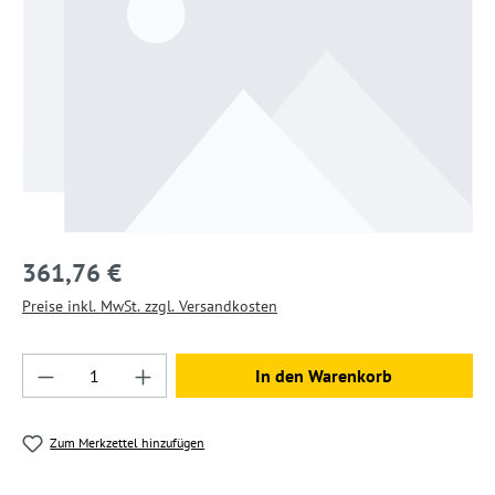
361,76 €
Preise inkl. MwSt. zzgl. Versandkosten
Produkt Anzahl: Gib den gewünschten Wert ein
In den Warenkorb
Zum Merkzettel hinzufügen