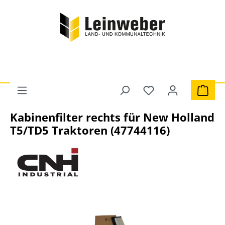
Zum Hauptinhalt springen
Du hast 0 Produkte 
Ware
Traktoren
Filter
Luftfilter
Kabinenfilter rechts für New Holland
T5/TD5 Traktoren (47744116)
Bildergalerie überspringen