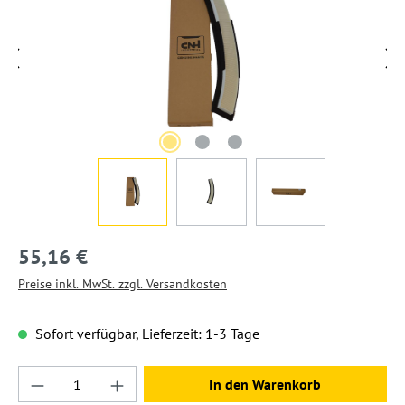
55,16 €
Preise inkl. MwSt. zzgl. Versandkosten
Sofort verfügbar, Lieferzeit: 1-3 Tage
Produkt Anzahl: Gib den gewünschten Wert ein
In den Warenkorb