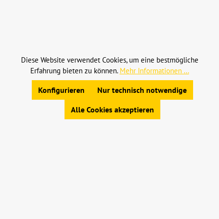
Alle Preise inkl. gesetzl. Mehrwertsteuer zzgl.
Versandkosten
und ggf. Nachnahmegebühren, wenn
nicht anders angegeben.
Diese Website verwendet Cookies, um eine bestmögliche
Erfahrung bieten zu können.
Mehr Informationen ...
© 2023 Leinweber Landtechnik GmbH & Co. KG
Konfigurieren
Nur technisch notwendige
Allgemeine Geschäftsbedingungen
|
Widerrufsbelehrung
|
Datenschutz
|
Impressum
Alle Cookies akzeptieren
Werkzeugleiste anzeigen