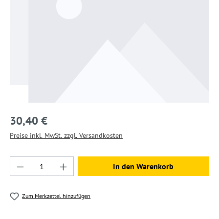
30,40 €
Preise inkl. MwSt. zzgl. Versandkosten
Produkt Anzahl: Gib den gewünschten Wert ein
In den Warenkorb
Zum Merkzettel hinzufügen