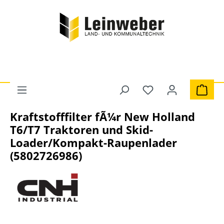
Zum Hauptinhalt springen
Du hast 0 Produkte 
Ware
Traktoren
Filter
Kraftstofffilter
Kraftstofffilter fÃ¼r New Holland
T6/T7 Traktoren und Skid-
Loader/Kompakt-Raupenlader
(5802726986)