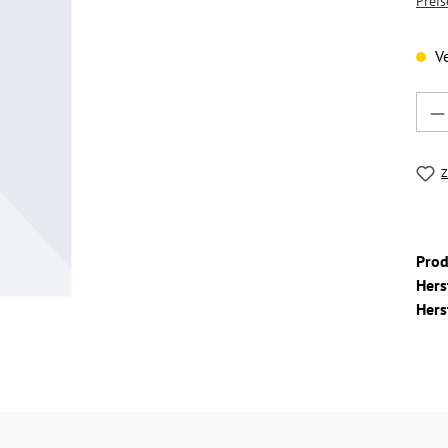
Preis
Ve
Pro
Z
Pro
Hers
Hers