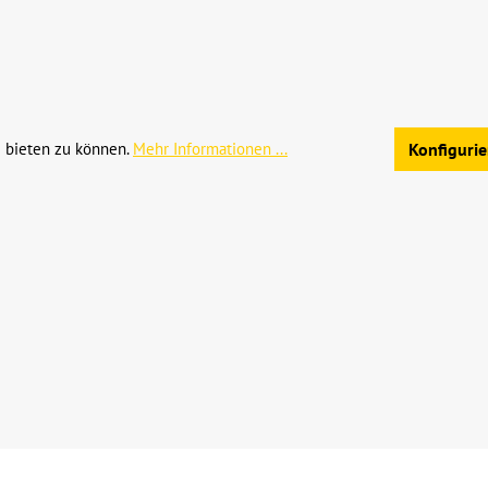
hrwertsteuer zzgl.
Versandkosten
und ggf. Nachnahmegebühren, we
Allgemeine Geschäftsb
 bieten zu können.
Mehr Informationen ...
Konfiguri