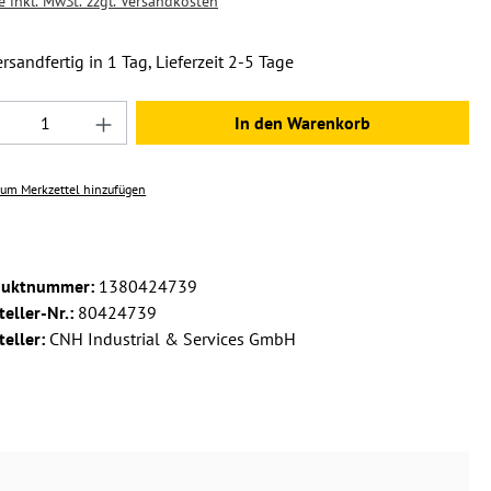
e inkl. MwSt. zzgl. Versandkosten
rsandfertig in 1 Tag, Lieferzeit 2-5 Tage
dukt Anzahl: Gib den gewünschten Wert ein 
In den Warenkorb
um Merkzettel hinzufügen
duktnummer:
1380424739
teller-Nr.:
80424739
teller:
CNH Industrial & Services GmbH