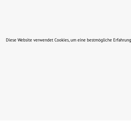
Alle Preise inkl. gesetzl. Me
© 2023 Leinweber Landtechnik GmbH & Co. KG
Diese Website verwendet Cookies, um eine bestmögliche Erfahrung
Werkzeugleiste anzeigen