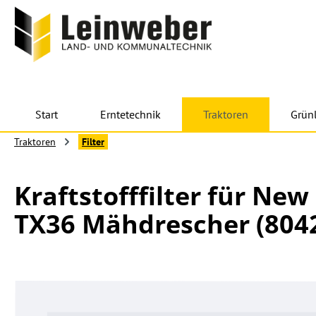
 Hauptinhalt springen
Zur Suche springen
Zur Hauptnavigation springen
Start
Erntetechnik
Traktoren
Grün
Traktoren
Filter
Kraftstofffilter für Ne
TX36 Mähdrescher (804
Bildergalerie überspringen