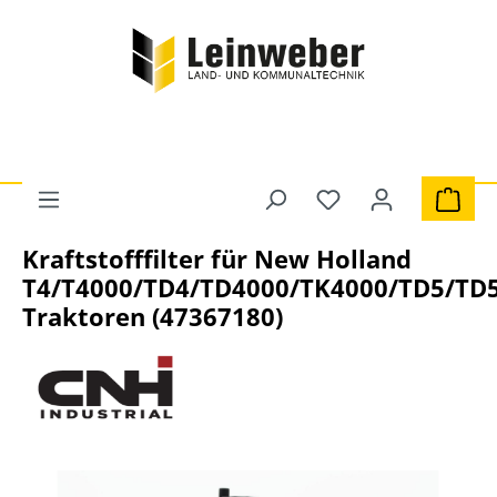
Zum Hauptinhalt springen
Du hast 0 Produkte 
Ware
Traktoren
Filter
Kraftstofffilter
Kraftstofffilter für New Holland
T4/T4000/TD4/TD4000/TK4000/TD5/TD
Traktoren (47367180)
Bildergalerie überspringen