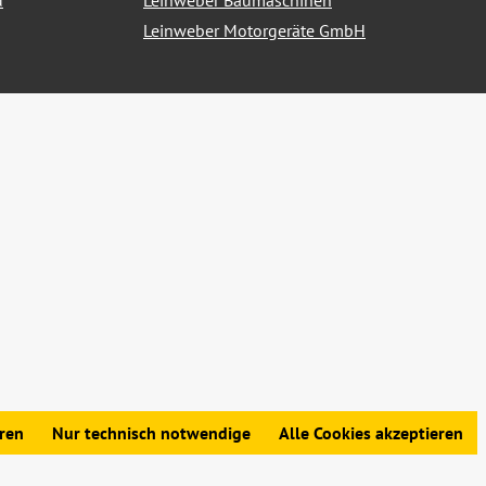
d
Leinweber Baumaschinen
Leinweber Motorgeräte GmbH
nn nicht anders angegeben.
eren
Nur technisch notwendige
Alle Cookies akzeptieren
edingungen
|
Widerrufsbelehrung
|
Datenschutz
|
Impressum