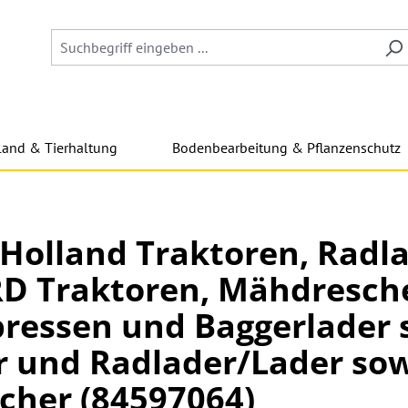
land & Tierhaltung
Bodenbearbeitung & Pflanzenschutz
w Holland Traktoren, Rad
D Traktoren, Mähdresche
pressen und Baggerlader 
 und Radlader/Lader sow
cher (84597064)