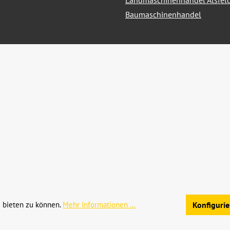
Landmaschinenhandel Alsfel
Baumaschinenhandel
hrwertsteuer zzgl.
Versandkosten
und ggf. Nachnahmegebühren, we
 bieten zu können.
Mehr Informationen ...
Konfiguri
Allgemeine Geschäftsb