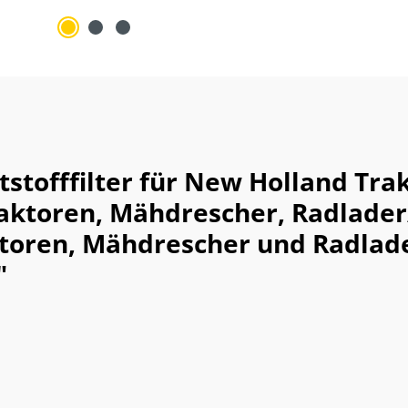
stofffilter für New Holland Tra
ktoren, Mähdrescher, Radlader
ktoren, Mähdrescher und Radlad
"