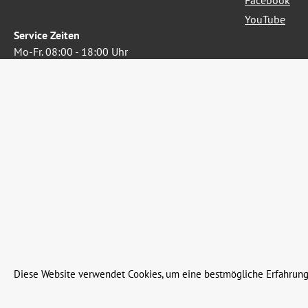
Facebook
YouTube
Service Zeiten
Mo-Fr. 08:00 - 18:00 Uhr
Sa. 08:00 - 13:00 Uhr
Oder über unser
Kontaktformular
.
Widerruf erklären
Alle Preise inkl. gesetzl. Me
Diese Website verwendet Cookies, um eine bestmögliche Erfahrung
© 2023 Leinweber Landtechnik GmbH & Co. KG