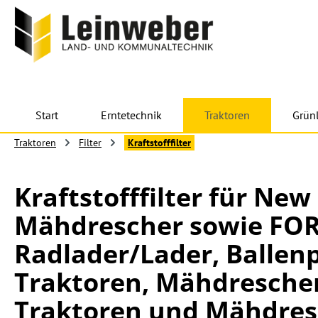
 Hauptinhalt springen
Zur Suche springen
Zur Hauptnavigation springen
Start
Erntetechnik
Traktoren
Grün
Traktoren
Filter
Kraftstofffilter
Kraftstofffilter für Ne
Mähdrescher sowie FOR
Radlader/Lader, Ballen
Traktoren, Mähdrescher
Traktoren und Mähdres