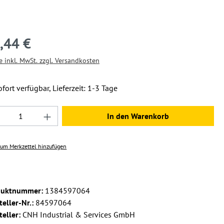
,44 €
e inkl. MwSt. zzgl. Versandkosten
fort verfügbar, Lieferzeit: 1-3 Tage
dukt Anzahl: Gib den gewünschten Wert ein 
In den Warenkorb
um Merkzettel hinzufügen
duktnummer:
1384597064
teller-Nr.:
84597064
teller:
CNH Industrial & Services GmbH