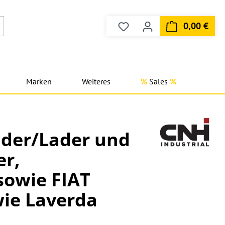
0,00 €
Du hast 0 Produkte auf dem
Ware
Marken
Weiteres
Sales
lader/Lader und
r,
sowie FIAT
ie Laverda