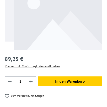
89,25 €
Preise inkl. MwSt. zzgl. Versandkosten
Produkt Anzahl: Gib den gewünschten Wert ein
In den Warenkorb
Zum Merkzettel hinzufügen