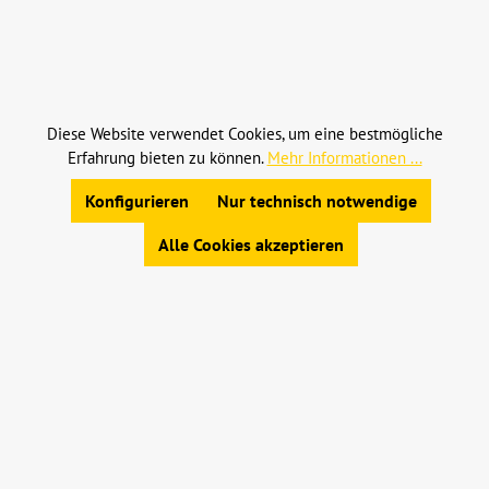
Alle Preise inkl. gesetzl. Mehrwertsteuer zzgl.
Versandkosten
und ggf. Nachnahmegebühren, wenn
nicht anders angegeben.
Diese Website verwendet Cookies, um eine bestmögliche
Erfahrung bieten zu können.
Mehr Informationen ...
© 2023 Leinweber Landtechnik GmbH & Co. KG
Konfigurieren
Nur technisch notwendige
Allgemeine Geschäftsbedingungen
|
Widerrufsbelehrung
|
Datenschutz
|
Impressum
Alle Cookies akzeptieren
Werkzeugleiste anzeigen