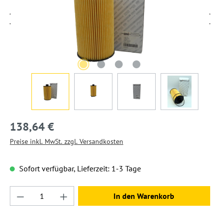
138,64 €
Preise inkl. MwSt. zzgl. Versandkosten
Sofort verfügbar, Lieferzeit: 1-3 Tage
Produkt Anzahl: Gib den gewünschten Wert ein
In den Warenkorb