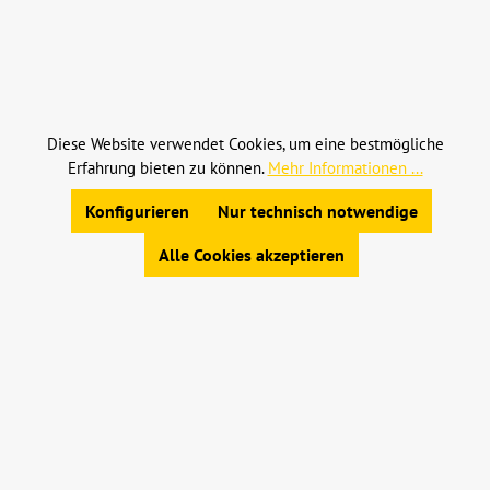
Alle Preise inkl. gesetzl. Mehrwertsteuer zzgl.
Versandkosten
und ggf. Nachnahmegebühren, wenn
nicht anders angegeben.
Diese Website verwendet Cookies, um eine bestmögliche
Erfahrung bieten zu können.
Mehr Informationen ...
© 2023 Leinweber Landtechnik GmbH & Co. KG
Konfigurieren
Nur technisch notwendige
Allgemeine Geschäftsbedingungen
|
Widerrufsbelehrung
|
Datenschutz
|
Impressum
Alle Cookies akzeptieren
Werkzeugleiste anzeigen