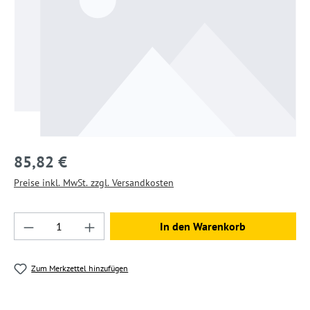
85,82 €
Preise inkl. MwSt. zzgl. Versandkosten
Produkt Anzahl: Gib den gewünschten Wert ein
In den Warenkorb
Zum Merkzettel hinzufügen