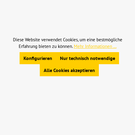
Alle Preise inkl. gesetzl. Mehrwertsteuer zzgl.
Versandkosten
und ggf. Nachnahmegebühren, wenn
nicht anders angegeben.
Diese Website verwendet Cookies, um eine bestmögliche
Erfahrung bieten zu können.
Mehr Informationen ...
© 2023 Leinweber Landtechnik GmbH & Co. KG
Konfigurieren
Nur technisch notwendige
Allgemeine Geschäftsbedingungen
|
Widerrufsbelehrung
|
Datenschutz
|
Impressum
Alle Cookies akzeptieren
Werkzeugleiste anzeigen