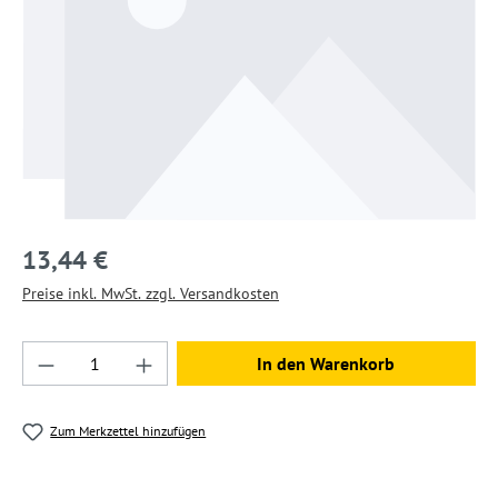
13,44 €
Preise inkl. MwSt. zzgl. Versandkosten
Produkt Anzahl: Gib den gewünschten Wert ein
In den Warenkorb
Zum Merkzettel hinzufügen