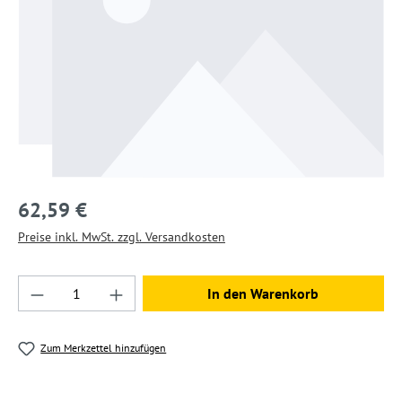
62,59 €
Preise inkl. MwSt. zzgl. Versandkosten
Produkt Anzahl: Gib den gewünschten Wert ein
In den Warenkorb
Zum Merkzettel hinzufügen