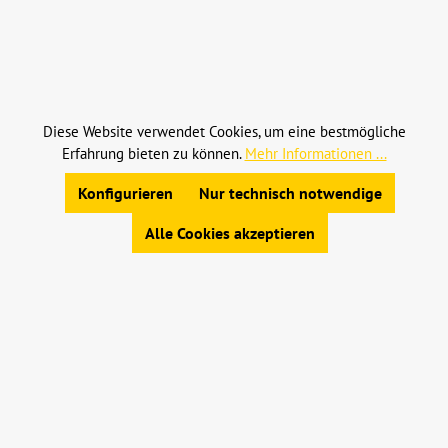
Alle Preise inkl. gesetzl. Mehrwertsteuer zzgl.
Versandkosten
und ggf. Nachnahmegebühren, wenn
nicht anders angegeben.
Diese Website verwendet Cookies, um eine bestmögliche
Erfahrung bieten zu können.
Mehr Informationen ...
© 2023 Leinweber Landtechnik GmbH & Co. KG
Konfigurieren
Nur technisch notwendige
Allgemeine Geschäftsbedingungen
|
Widerrufsbelehrung
|
Datenschutz
|
Impressum
Alle Cookies akzeptieren
Werkzeugleiste anzeigen