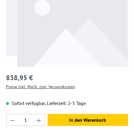
838,95 €
Preise inkl. MwSt. zzgl. Versandkosten
Sofort verfügbar, Lieferzeit: 2-5 Tage
Produkt Anzahl: Gib den gewünschten Wert ein
In den Warenkorb