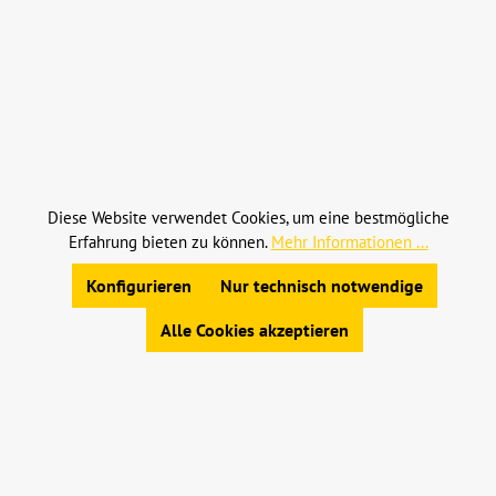
Widerruf erklären
Alle Preise inkl. gesetzl. Mehrwertsteuer zzgl.
Versandkosten
und ggf. Nachnahmegebühren, wenn
nicht anders angegeben.
Diese Website verwendet Cookies, um eine bestmögliche
Erfahrung bieten zu können.
Mehr Informationen ...
© 2023 Leinweber Landtechnik GmbH & Co. KG
Konfigurieren
Nur technisch notwendige
Allgemeine Geschäftsbedingungen
|
Widerrufsbelehrung
|
Datenschutz
|
Impressum
Alle Cookies akzeptieren
Werkzeugleiste anzeigen