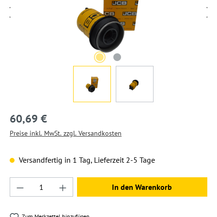
60,69 €
Preise inkl. MwSt. zzgl. Versandkosten
Versandfertig in 1 Tag, Lieferzeit 2-5 Tage
Produkt Anzahl: Gib den gewünschten Wert ein
In den Warenkorb
Zum Merkzettel hinzufügen