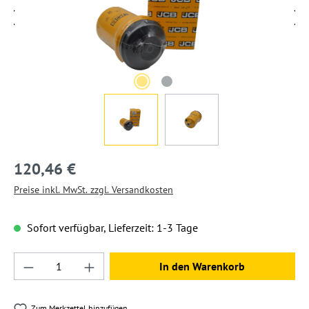
120,46 €
Preise inkl. MwSt. zzgl. Versandkosten
Sofort verfügbar, Lieferzeit: 1-3 Tage
Produkt Anzahl: Gib den gewünschten Wert ein
In den Warenkorb
Zum Merkzettel hinzufügen