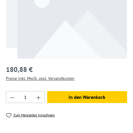
180,88 €
Preise inkl. MwSt. zzgl. Versandkosten
Produkt Anzahl: Gib den gewünschten Wert ein
In den Warenkorb
Zum Merkzettel hinzufügen