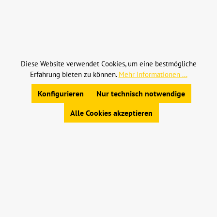
Alle Preise inkl. gesetzl. Mehrwertsteuer zzgl.
Versandkosten
und ggf. Nachnahmegebühren, wenn
nicht anders angegeben.
Diese Website verwendet Cookies, um eine bestmögliche
Erfahrung bieten zu können.
Mehr Informationen ...
© 2023 Leinweber Landtechnik GmbH & Co. KG
Konfigurieren
Nur technisch notwendige
Allgemeine Geschäftsbedingungen
|
Widerrufsbelehrung
|
Datenschutz
|
Impressum
Alle Cookies akzeptieren
Werkzeugleiste anzeigen