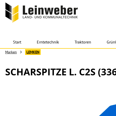
 Hauptinhalt springen
Zur Suche springen
Zur Hauptnavigation springen
Start
Erntetechnik
Traktoren
Grün
Marken
LEMKEN
SCHARSPITZE L. C2S (33
Bildergalerie überspringen