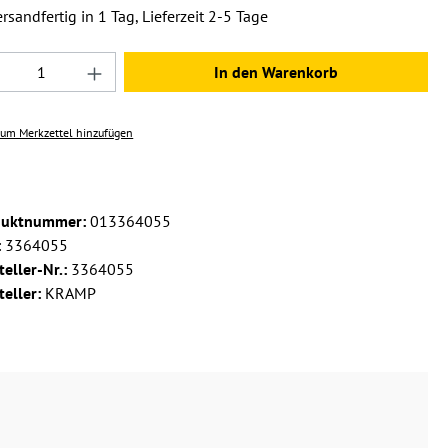
rsandfertig in 1 Tag, Lieferzeit 2-5 Tage
dukt Anzahl: Gib den gewünschten Wert ein 
In den Warenkorb
um Merkzettel hinzufügen
duktnummer:
013364055
:
3364055
teller-Nr.:
3364055
teller:
KRAMP