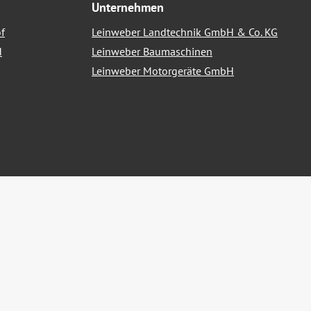
Unternehmen
f
Leinweber Landtechnik GmbH & Co. KG
d
Leinweber Baumaschinen
Leinweber Motorgeräte GmbH
nn nicht anders angegeben.