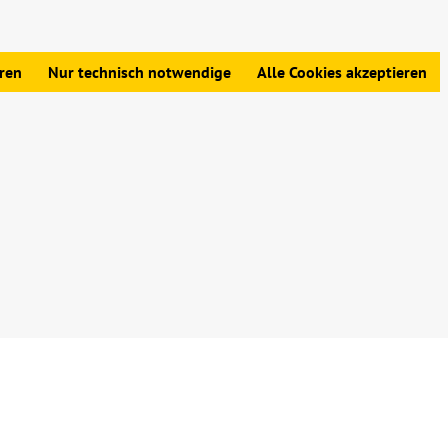
edingungen
|
Widerrufsbelehrung
|
Datenschutz
|
Impressum
eren
Nur technisch notwendige
Alle Cookies akzeptieren