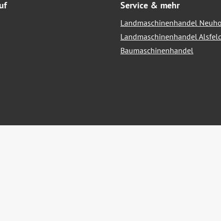
uf
Service & mehr
Landmaschinenhandel Neuho
Landmaschinenhandel Alsfel
Baumaschinenhandel
hrwertsteuer zzgl.
Versandkosten
und ggf. Nachnahmegebühren, we