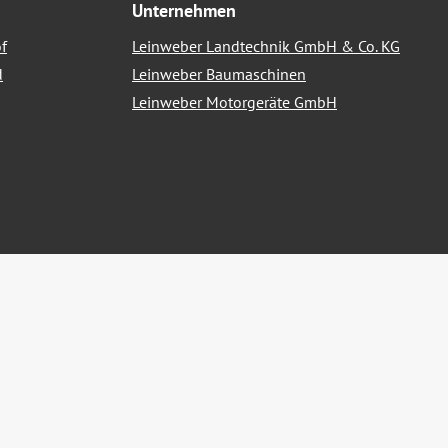
Unternehmen
f
Leinweber Landtechnik GmbH & Co. KG
d
Leinweber Baumaschinen
Leinweber Motorgeräte GmbH
nn nicht anders angegeben.