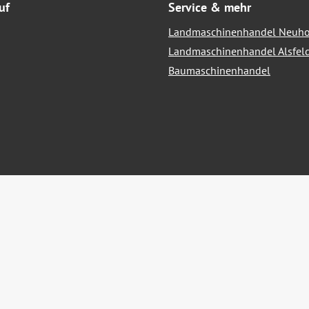
uf
Service & mehr
Landmaschinenhandel Neuho
Landmaschinenhandel Alsfel
Baumaschinenhandel
hrwertsteuer zzgl.
Versandkosten
und ggf. Nachnahmegebühren, we