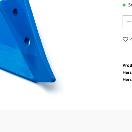
So
Pro
Z
Pro
Hers
Hers