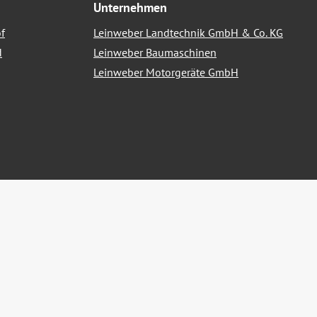
Unternehmen
f
Leinweber Landtechnik GmbH & Co. KG
d
Leinweber Baumaschinen
Leinweber Motorgeräte GmbH
nn nicht anders angegeben.