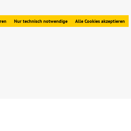
edingungen
|
Widerrufsbelehrung
|
Datenschutz
|
Impressum
eren
Nur technisch notwendige
Alle Cookies akzeptieren