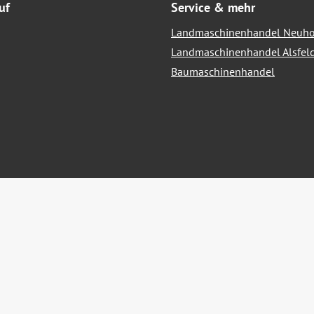
uf
Service & mehr
Landmaschinenhandel Neuho
Landmaschinenhandel Alsfel
Baumaschinenhandel
hrwertsteuer zzgl.
Versandkosten
und ggf. Nachnahmegebühren, we