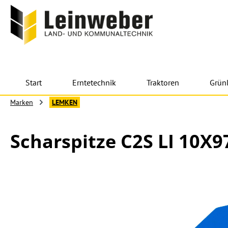
 Hauptinhalt springen
Zur Suche springen
Zur Hauptnavigation springen
Start
Erntetechnik
Traktoren
Grün
Marken
LEMKEN
Scharspitze C2S LI 10X9
Bildergalerie überspringen