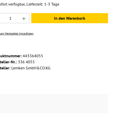
fort verfügbar, Lieferzeit: 1-3 Tage
dukt Anzahl: Gib den gewünschten Wert ein 
In den Warenkorb
um Merkzettel hinzufügen
duktnummer:
443364055
teller-Nr.:
336 4055
teller:
Lemken GmbH&CO.KG