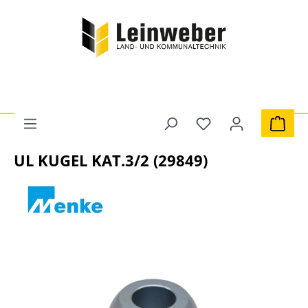
Zum Hauptinhalt springen
Du hast 0 Produkte 
Ware
Traktoren
Dreipunkt
UL KUGEL KAT.3/2 (29849)
Bildergalerie überspringen