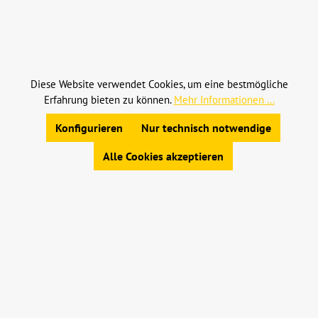
Alle Preise inkl. gesetzl. Mehrwertsteuer zzgl.
Versandkosten
und ggf. Nachnahmegebühren, wenn
nicht anders angegeben.
Diese Website verwendet Cookies, um eine bestmögliche
Erfahrung bieten zu können.
Mehr Informationen ...
© 2023 Leinweber Landtechnik GmbH & Co. KG
Konfigurieren
Nur technisch notwendige
Allgemeine Geschäftsbedingungen
|
Widerrufsbelehrung
|
Datenschutz
|
Impressum
Alle Cookies akzeptieren
Werkzeugleiste anzeigen