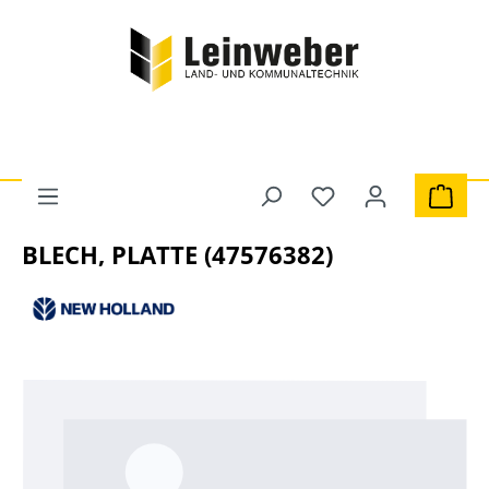
Zum Hauptinhalt springen
Du hast 0 Produkte 
Ware
Marken
New Holland
BLECH, PLATTE (47576382)
Bildergalerie überspringen