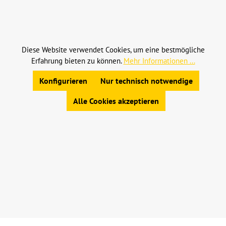
Alle Preise inkl. gesetzl. Mehrwertsteuer zzgl.
Versandkosten
und ggf. Nachnahmegebühren, wenn
nicht anders angegeben.
Diese Website verwendet Cookies, um eine bestmögliche
Erfahrung bieten zu können.
Mehr Informationen ...
© 2023 Leinweber Landtechnik GmbH & Co. KG
Allgemeine Geschäftsbedingungen
|
Konfigurieren
Nur technisch notwendige
Widerrufsbelehrung
|
Datenschutz
|
Impressum
Alle Cookies akzeptieren
Werkzeugleiste anzeigen