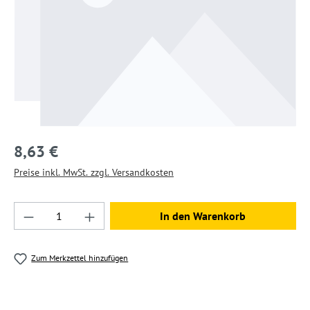
8,63 €
Preise inkl. MwSt. zzgl. Versandkosten
Produkt Anzahl: Gib den gewünschten Wert ein
In den Warenkorb
Zum Merkzettel hinzufügen