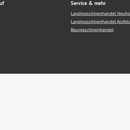
uf
Service & mehr
Landmaschinenhandel Neuho
Landmaschinenhandel Alsfel
Baumaschinenhandel
hrwertsteuer zzgl.
Versandkosten
und ggf. Nachnahmegebühren, we