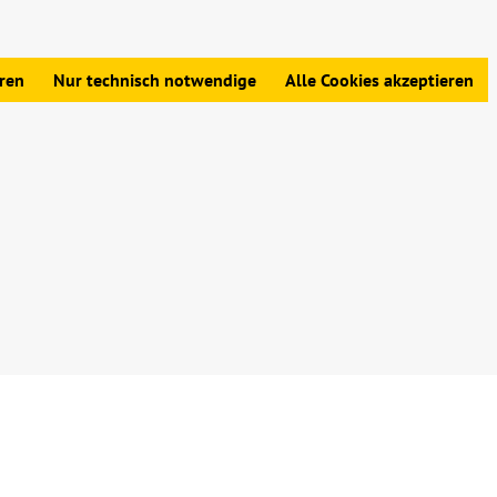
edingungen
|
Widerrufsbelehrung
|
Datenschutz
|
Impressum
eren
Nur technisch notwendige
Alle Cookies akzeptieren