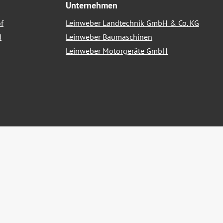
Unternehmen
f
Leinweber Landtechnik GmbH & Co. KG
d
Leinweber Baumaschinen
Leinweber Motorgeräte GmbH
nn nicht anders angegeben.