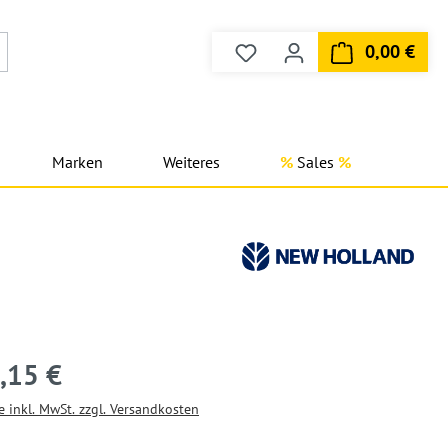
0,00 €
Du hast 0 Produkte auf dem
Ware
Marken
Weiteres
Sales
,15 €
e inkl. MwSt. zzgl. Versandkosten