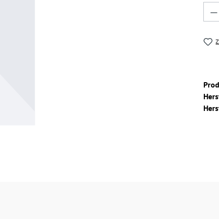
Pro
Z
Pro
Hers
Hers