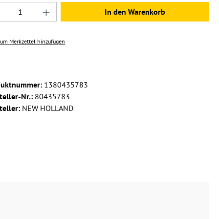
dukt Anzahl: Gib den gewünschten Wert ein 
In den Warenkorb
um Merkzettel hinzufügen
duktnummer:
1380435783
teller-Nr.:
80435783
teller:
NEW HOLLAND