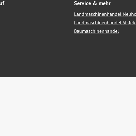
uf
Service & mehr
Landmaschinenhandel Neuho
Landmaschinenhandel Alsfel
Baumaschinenhandel
hrwertsteuer zzgl.
Versandkosten
und ggf. Nachnahmegebühren, we