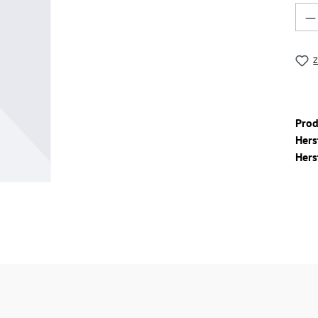
Pro
Z
Pro
Hers
Hers