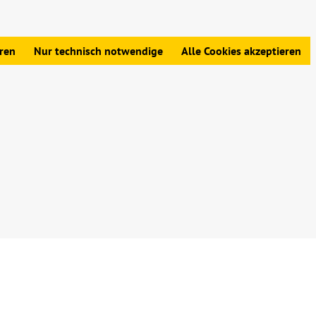
edingungen
|
Widerrufsbelehrung
|
Datenschutz
|
Impressum
eren
Nur technisch notwendige
Alle Cookies akzeptieren