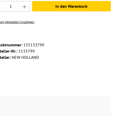
dukt Anzahl: Gib den gewünschten Wert ein 
In den Warenkorb
um Merkzettel hinzufügen
duktnummer:
135133799
teller-Nr.:
5133799
teller:
NEW HOLLAND