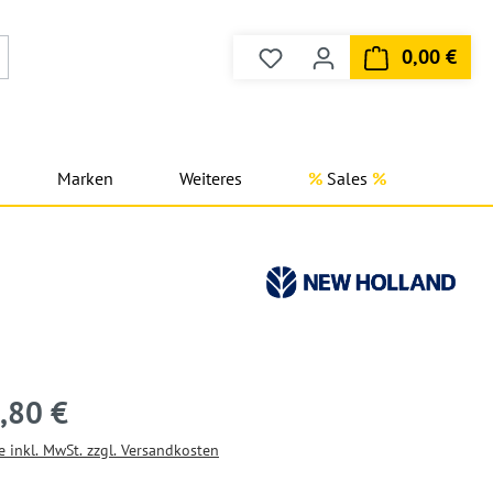
0,00 €
Du hast 0 Produkte auf dem
Ware
Marken
Weiteres
Sales
,80 €
e inkl. MwSt. zzgl. Versandkosten