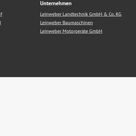
Unternehmen
f
Leinweber Landtechnik GmbH & Co. KG
d
Leinweber Baumaschinen
Leinweber Motorgeräte GmbH
nn nicht anders angegeben.