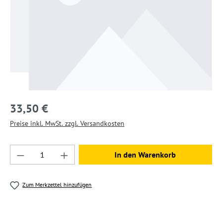
33,50 €
Preise inkl. MwSt. zzgl. Versandkosten
Produkt Anzahl: Gib den gewünschten Wert ein
In den Warenkorb
Zum Merkzettel hinzufügen