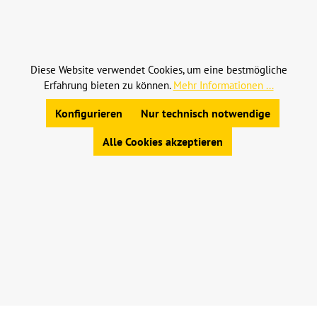
Alle Preise inkl. gesetzl. Mehrwertsteuer zzgl.
Versandkosten
und ggf. Nachnahmegebühren, wenn
nicht anders angegeben.
Diese Website verwendet Cookies, um eine bestmögliche
Erfahrung bieten zu können.
Mehr Informationen ...
© 2023 Leinweber Landtechnik GmbH & Co. KG
Allgemeine Geschäftsbedingungen
|
Konfigurieren
Nur technisch notwendige
Widerrufsbelehrung
|
Datenschutz
|
Impressum
Alle Cookies akzeptieren
Werkzeugleiste anzeigen