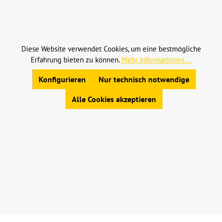
Alle Preise inkl. gesetzl. Mehrwertsteuer zzgl.
Versandkosten
und ggf. Nachnahmegebühren, wenn
nicht anders angegeben.
Diese Website verwendet Cookies, um eine bestmögliche
Erfahrung bieten zu können.
Mehr Informationen ...
© 2023 Leinweber Landtechnik GmbH & Co. KG
Allgemeine Geschäftsbedingungen
|
Konfigurieren
Nur technisch notwendige
Widerrufsbelehrung
|
Datenschutz
|
Impressum
Alle Cookies akzeptieren
Werkzeugleiste anzeigen