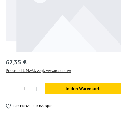
67,35 €
Preise inkl. MwSt. zzgl. Versandkosten
Produkt Anzahl: Gib den gewünschten Wert ein
In den Warenkorb
Zum Merkzettel hinzufügen