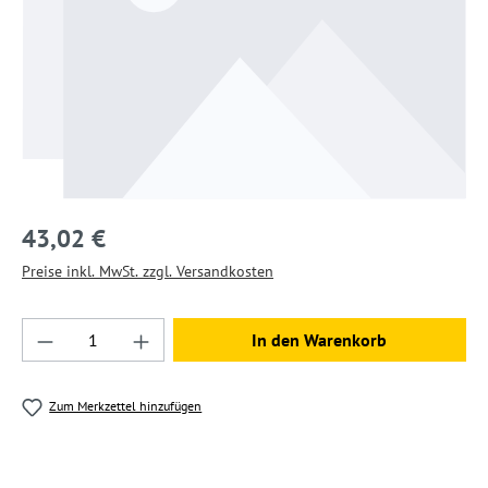
43,02 €
Preise inkl. MwSt. zzgl. Versandkosten
Produkt Anzahl: Gib den gewünschten Wert ein
In den Warenkorb
Zum Merkzettel hinzufügen