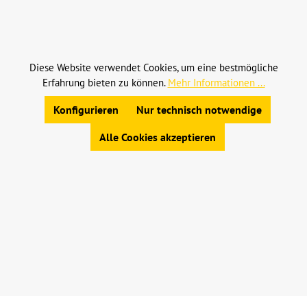
Alle Preise inkl. gesetzl. Mehrwertsteuer zzgl.
Versandkosten
und ggf. Nachnahmegebühren, wenn
nicht anders angegeben.
Diese Website verwendet Cookies, um eine bestmögliche
Erfahrung bieten zu können.
Mehr Informationen ...
© 2023 Leinweber Landtechnik GmbH & Co. KG
Allgemeine Geschäftsbedingungen
|
Konfigurieren
Nur technisch notwendige
Widerrufsbelehrung
|
Datenschutz
|
Impressum
Alle Cookies akzeptieren
Werkzeugleiste anzeigen