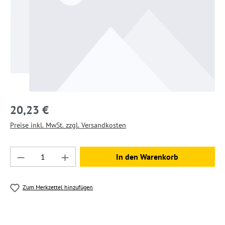
20,23 €
Preise inkl. MwSt. zzgl. Versandkosten
Produkt Anzahl: Gib den gewünschten Wert ein
In den Warenkorb
Zum Merkzettel hinzufügen