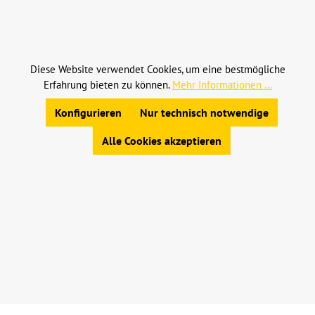
Alle Preise inkl. gesetzl. Mehrwertsteuer zzgl.
Versandkosten
und ggf. Nachnahmegebühren, wenn
nicht anders angegeben.
Diese Website verwendet Cookies, um eine bestmögliche
Erfahrung bieten zu können.
Mehr Informationen ...
© 2023 Leinweber Landtechnik GmbH & Co. KG
Allgemeine Geschäftsbedingungen
|
Konfigurieren
Nur technisch notwendige
Widerrufsbelehrung
|
Datenschutz
|
Impressum
Alle Cookies akzeptieren
Werkzeugleiste anzeigen