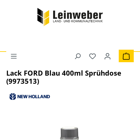
Zum Hauptinhalt springen
Du hast 0 Produkte 
Ware
Marken
New Holland
Lack FORD Blau 400ml Sprühdose
(9973513)
Bildergalerie überspringen