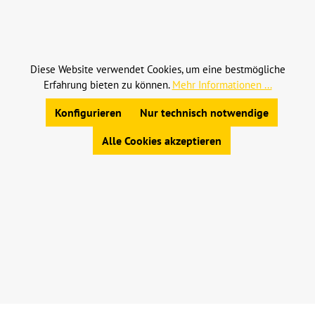
Alle Preise inkl. gesetzl. Mehrwertsteuer zzgl.
Versandkosten
und ggf. Nachnahmegebühren, wenn
nicht anders angegeben.
Diese Website verwendet Cookies, um eine bestmögliche
Erfahrung bieten zu können.
Mehr Informationen ...
© 2023 Leinweber Landtechnik GmbH & Co. KG
Allgemeine Geschäftsbedingungen
|
Konfigurieren
Nur technisch notwendige
Widerrufsbelehrung
|
Datenschutz
|
Impressum
Alle Cookies akzeptieren
Werkzeugleiste anzeigen