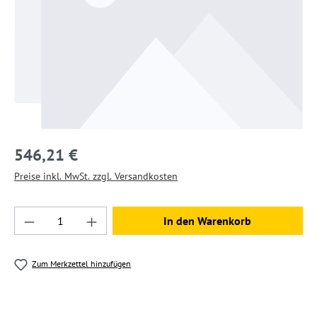
546,21 €
Preise inkl. MwSt. zzgl. Versandkosten
Produkt Anzahl: Gib den gewünschten Wert ein
In den Warenkorb
Zum Merkzettel hinzufügen