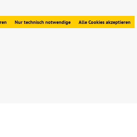
edingungen
|
Widerrufsbelehrung
|
Datenschutz
|
Impressum
eren
Nur technisch notwendige
Alle Cookies akzeptieren