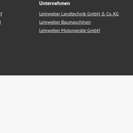
Unternehmen
f
Leinweber Landtechnik GmbH & Co. KG
d
Leinweber Baumaschinen
Leinweber Motorgeräte GmbH
nn nicht anders angegeben.