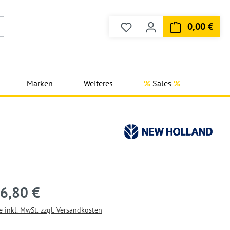
0,00 €
Du hast 0 Produkte auf dem
Ware
Marken
Weiteres
Sales
6,80 €
e inkl. MwSt. zzgl. Versandkosten