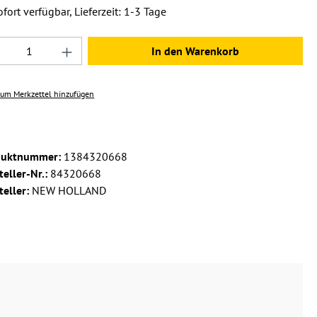
fort verfügbar, Lieferzeit: 1-3 Tage
dukt Anzahl: Gib den gewünschten Wert ein 
In den Warenkorb
um Merkzettel hinzufügen
duktnummer:
1384320668
teller-Nr.:
84320668
teller:
NEW HOLLAND