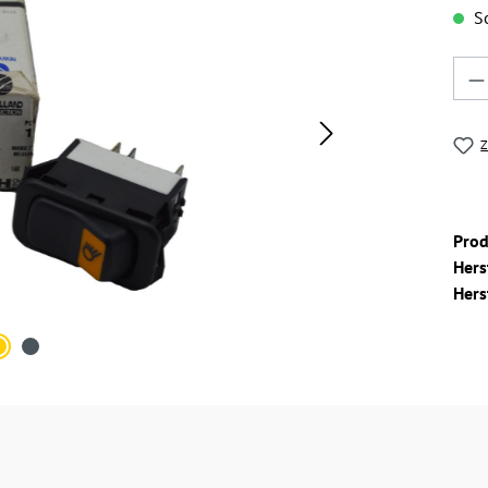
So
Pro
Z
Pro
Hers
Hers