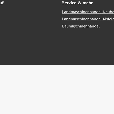
uf
Service & mehr
Landmaschinenhandel Neuho
Landmaschinenhandel Alsfel
Baumaschinenhandel
hrwertsteuer zzgl.
Versandkosten
und ggf. Nachnahmegebühren, we