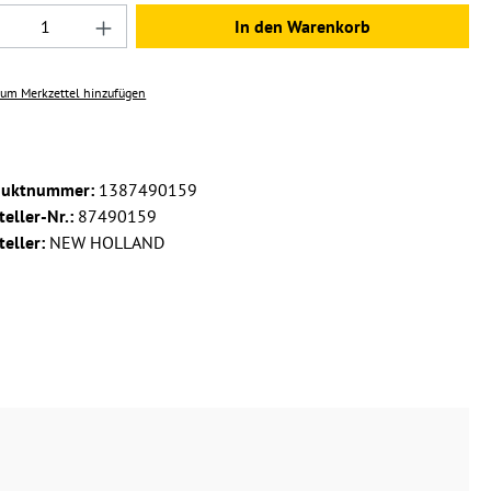
dukt Anzahl: Gib den gewünschten Wert ein 
In den Warenkorb
um Merkzettel hinzufügen
duktnummer:
1387490159
teller-Nr.:
87490159
teller:
NEW HOLLAND