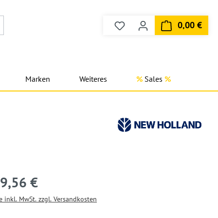
0,00 €
Du hast 0 Produkte auf dem
Ware
Marken
Weiteres
Sales
9,56 €
e inkl. MwSt. zzgl. Versandkosten