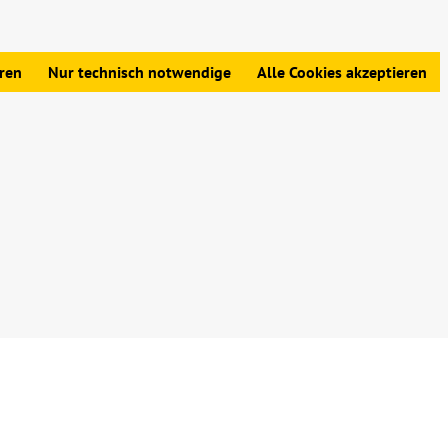
edingungen
|
Widerrufsbelehrung
|
Datenschutz
|
Impressum
eren
Nur technisch notwendige
Alle Cookies akzeptieren