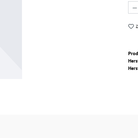
Pro
Z
Pro
Hers
Hers