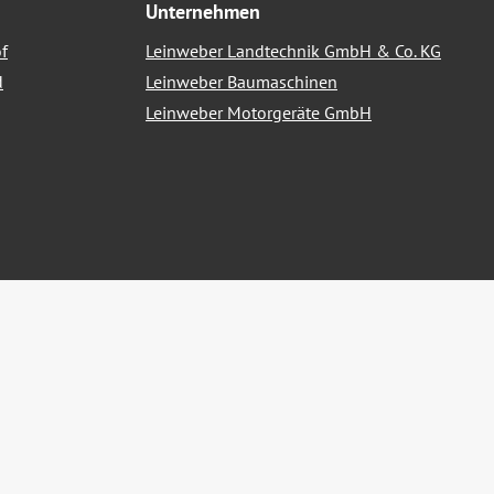
Unternehmen
f
Leinweber Landtechnik GmbH & Co. KG
d
Leinweber Baumaschinen
Leinweber Motorgeräte GmbH
nn nicht anders angegeben.