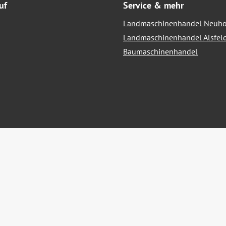
uf
Service & mehr
Landmaschinenhandel Neuho
Landmaschinenhandel Alsfel
Baumaschinenhandel
hrwertsteuer zzgl.
Versandkosten
und ggf. Nachnahmegebühren, we