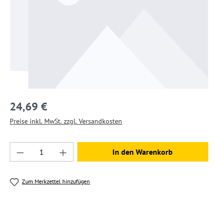
24,69 €
Preise inkl. MwSt. zzgl. Versandkosten
Produkt Anzahl: Gib den gewünschten Wert ein
In den Warenkorb
Zum Merkzettel hinzufügen