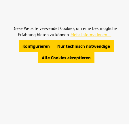
Alle Preise inkl. gesetzl. Mehrwertsteuer zzgl.
Versandkosten
und ggf. Nachnahmegebühren, wenn
nicht anders angegeben.
Diese Website verwendet Cookies, um eine bestmögliche
Erfahrung bieten zu können.
Mehr Informationen ...
© 2023 Leinweber Landtechnik GmbH & Co. KG
Allgemeine Geschäftsbedingungen
|
Konfigurieren
Nur technisch notwendige
Widerrufsbelehrung
|
Datenschutz
|
Impressum
Alle Cookies akzeptieren
Werkzeugleiste anzeigen