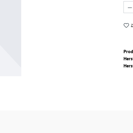
Pro
Z
Pro
Hers
Hers