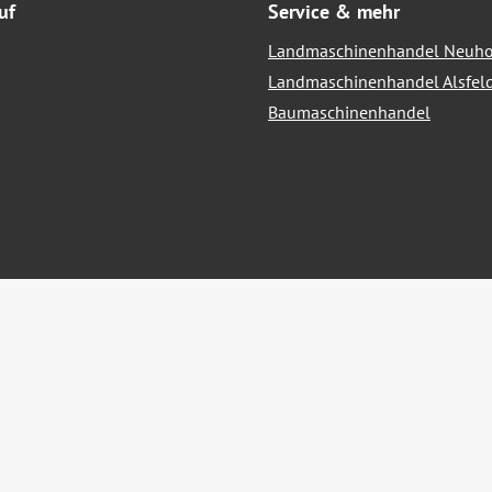
uf
Service & mehr
Landmaschinenhandel Neuho
Landmaschinenhandel Alsfel
Baumaschinenhandel
hrwertsteuer zzgl.
Versandkosten
und ggf. Nachnahmegebühren, we