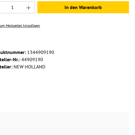
dukt Anzahl: Gib den gewünschten Wert ein 
In den Warenkorb
um Merkzettel hinzufügen
duktnummer:
1344909190
teller-Nr.:
44909190
teller:
NEW HOLLAND