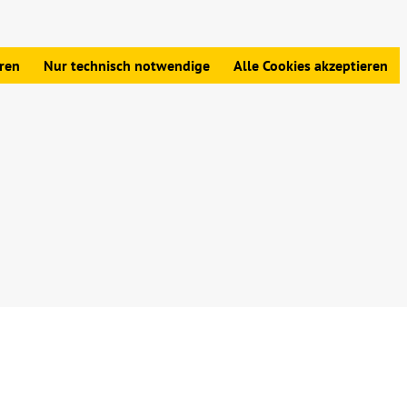
edingungen
|
Widerrufsbelehrung
|
Datenschutz
|
Impressum
eren
Nur technisch notwendige
Alle Cookies akzeptieren