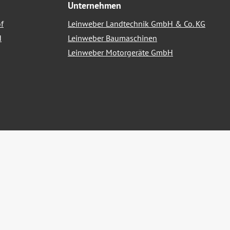
Unternehmen
f
Leinweber Landtechnik GmbH & Co. KG
d
Leinweber Baumaschinen
Leinweber Motorgeräte GmbH
nn nicht anders angegeben.