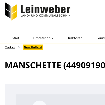
 Hauptinhalt springen
Zur Suche springen
Zur Hauptnavigation springen
Start
Erntetechnik
Traktoren
Grün
Marken
New Holland
MANSCHETTE (44909190
Bildergalerie überspringen