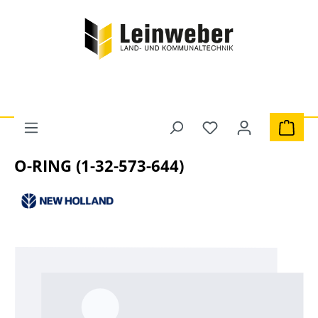
Zum Hauptinhalt springen
Du hast 0 Produkte 
Ware
Traktoren
Dichtungen
O-RING (1-32-573-644)
Bildergalerie überspringen