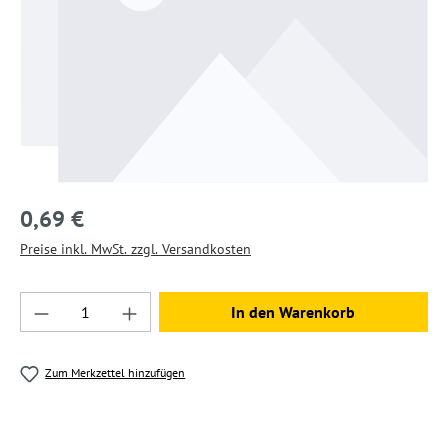
0,69 €
Preise inkl. MwSt. zzgl. Versandkosten
Produkt Anzahl: Gib den gewünschten Wert ein
In den Warenkorb
Zum Merkzettel hinzufügen