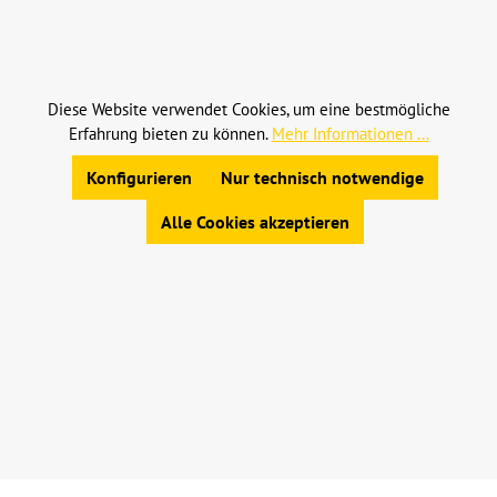
Alle Preise inkl. gesetzl. Mehrwertsteuer zzgl.
Versandkosten
und ggf. Nachnahmegebühren, wenn
nicht anders angegeben.
Diese Website verwendet Cookies, um eine bestmögliche
Erfahrung bieten zu können.
Mehr Informationen ...
© 2023 Leinweber Landtechnik GmbH & Co. KG
Allgemeine Geschäftsbedingungen
|
Konfigurieren
Nur technisch notwendige
Widerrufsbelehrung
|
Datenschutz
|
Impressum
Alle Cookies akzeptieren
Werkzeugleiste anzeigen