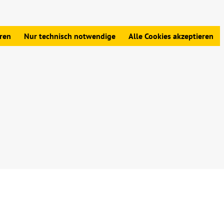
edingungen
|
Widerrufsbelehrung
|
Datenschutz
|
Impressum
eren
Nur technisch notwendige
Alle Cookies akzeptieren