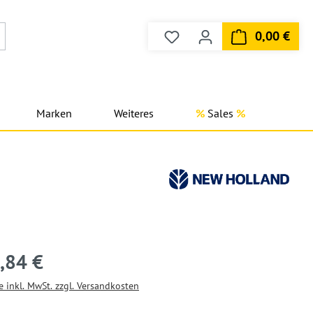
0,00 €
Du hast 0 Produkte auf dem
Ware
Marken
Weiteres
Sales
,84 €
e inkl. MwSt. zzgl. Versandkosten