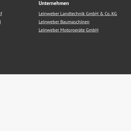
Unternehmen
f
Leinweber Landtechnik GmbH & Co. KG
d
Leinweber Baumaschinen
Leinweber Motorgeräte GmbH
nn nicht anders angegeben.