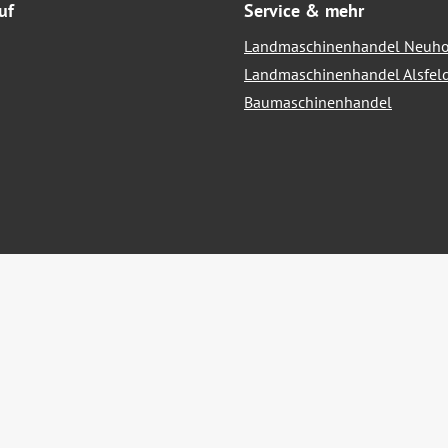
uf
Service & mehr
Landmaschinenhandel Neuho
Landmaschinenhandel Alsfel
Baumaschinenhandel
hrwertsteuer zzgl.
Versandkosten
und ggf. Nachnahmegebühren, we