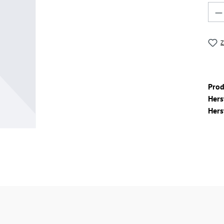
Pro
Z
Pro
Hers
Hers