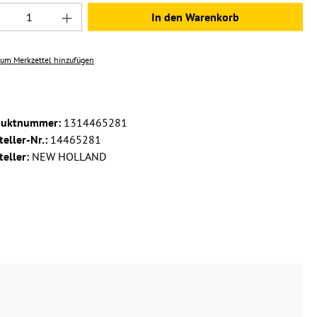
dukt Anzahl: Gib den gewünschten Wert ein 
In den Warenkorb
um Merkzettel hinzufügen
duktnummer:
1314465281
teller-Nr.:
14465281
teller:
NEW HOLLAND