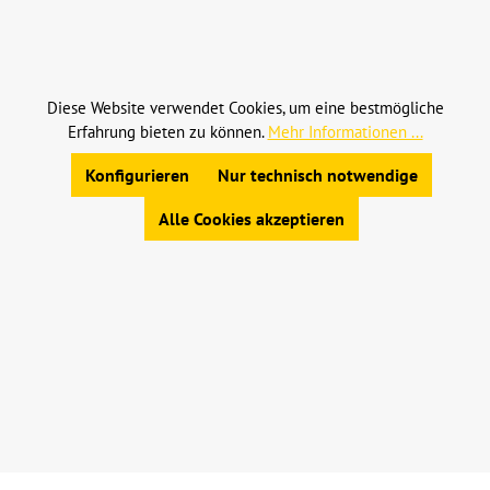
Alle Preise inkl. gesetzl. Mehrwertsteuer zzgl.
Versandkosten
und ggf. Nachnahmegebühren, wenn
nicht anders angegeben.
Diese Website verwendet Cookies, um eine bestmögliche
Erfahrung bieten zu können.
Mehr Informationen ...
© 2023 Leinweber Landtechnik GmbH & Co. KG
Allgemeine Geschäftsbedingungen
|
Konfigurieren
Nur technisch notwendige
Widerrufsbelehrung
|
Datenschutz
|
Impressum
Alle Cookies akzeptieren
Werkzeugleiste anzeigen