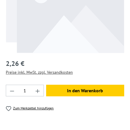
2,26 €
Preise inkl. MwSt. zzgl. Versandkosten
Produkt Anzahl: Gib den gewünschten Wert ein
In den Warenkorb
Zum Merkzettel hinzufügen