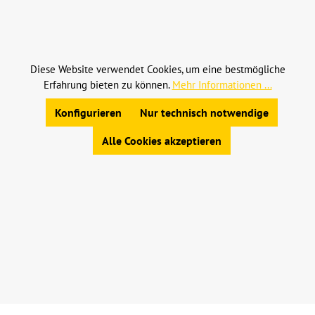
Alle Preise inkl. gesetzl. Mehrwertsteuer zzgl.
Versandkosten
und ggf. Nachnahmegebühren, wenn
nicht anders angegeben.
Diese Website verwendet Cookies, um eine bestmögliche
Erfahrung bieten zu können.
Mehr Informationen ...
© 2023 Leinweber Landtechnik GmbH & Co. KG
Allgemeine Geschäftsbedingungen
|
Konfigurieren
Nur technisch notwendige
Widerrufsbelehrung
|
Datenschutz
|
Impressum
Alle Cookies akzeptieren
Werkzeugleiste anzeigen