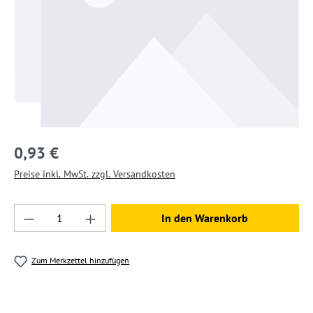
0,93 €
Preise inkl. MwSt. zzgl. Versandkosten
Produkt Anzahl: Gib den gewünschten Wert ein
In den Warenkorb
Zum Merkzettel hinzufügen