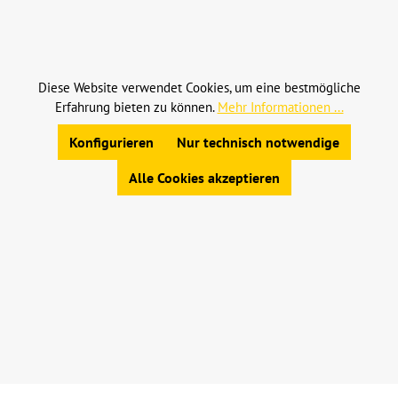
Alle Preise inkl. gesetzl. Mehrwertsteuer zzgl.
Versandkosten
und ggf. Nachnahmegebühren, wenn
nicht anders angegeben.
Diese Website verwendet Cookies, um eine bestmögliche
Erfahrung bieten zu können.
Mehr Informationen ...
© 2023 Leinweber Landtechnik GmbH & Co. KG
Allgemeine Geschäftsbedingungen
|
Konfigurieren
Nur technisch notwendige
Widerrufsbelehrung
|
Datenschutz
|
Impressum
Alle Cookies akzeptieren
Werkzeugleiste anzeigen