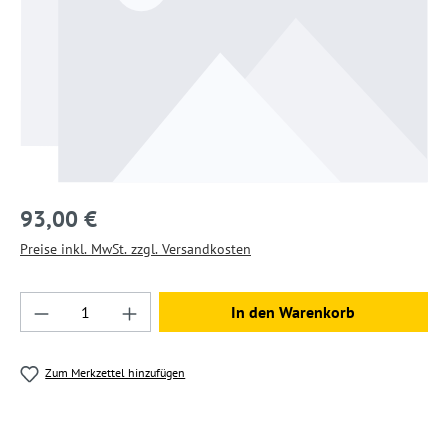
93,00 €
Preise inkl. MwSt. zzgl. Versandkosten
Produkt Anzahl: Gib den gewünschten Wert ein
In den Warenkorb
Zum Merkzettel hinzufügen